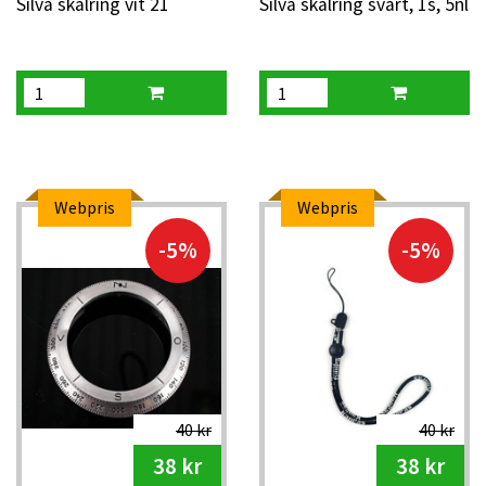
Silva skalring vit 21
Silva skalring svart, 1s, 5nl
Webpris
Webpris
-5%
-5%
40 kr
40 kr
38 kr
38 kr