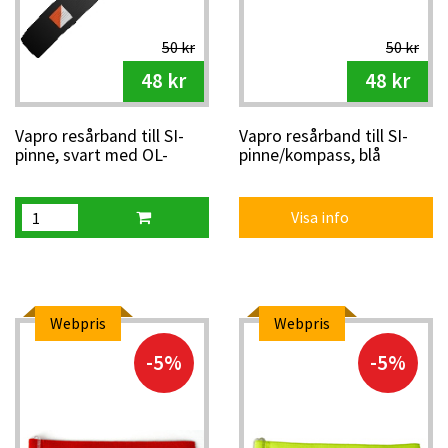
50 kr
50 kr
48 kr
48 kr
Vapro resårband till SI-
Vapro resårband till SI-
pinne, svart med OL-
pinne/kompass, blå
skärm
Visa info
Webpris
Webpris
-5%
-5%