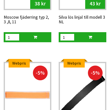
38 kr
43 kr
Moscow fjäderring typ 2,
Silva lös linjal till modell 3
3 ,8, 11
NL
Webpris
Webpris
-5%
-5%