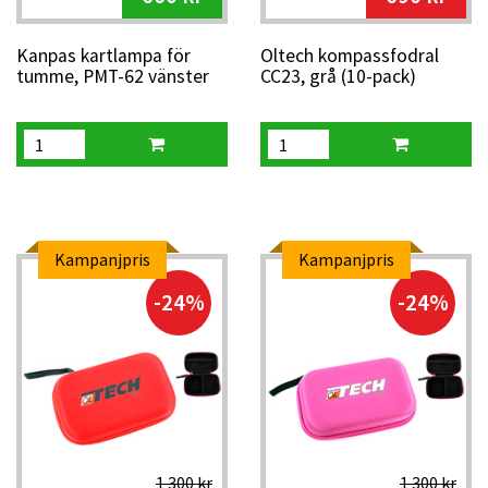
Kanpas kartlampa för
Oltech kompassfodral
tumme, PMT-62 vänster
CC23, grå (10-pack)
Kampanjpris
Kampanjpris
-24%
-24%
1 300 kr
1 300 kr