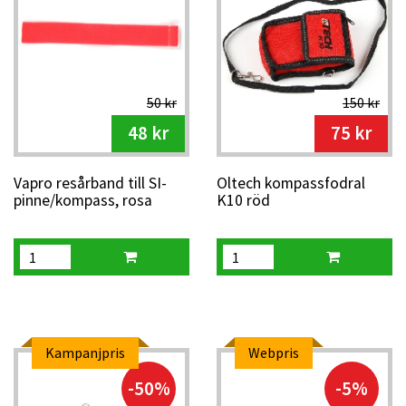
50 kr
150 kr
48 kr
75 kr
Vapro resårband till SI-
Oltech kompassfodral
pinne/kompass, rosa
K10 röd
Kampanjpris
Webpris
-50%
-5%