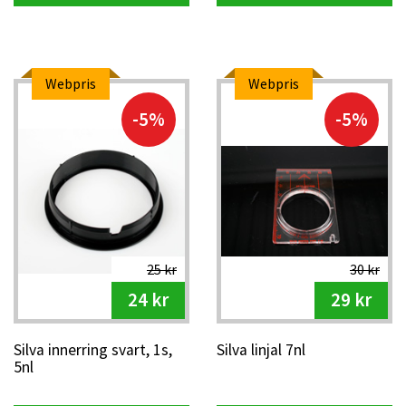
Webpris
Webpris
-5%
-5%
25 kr
30 kr
24 kr
29 kr
Silva innerring svart, 1s,
Silva linjal 7nl
5nl