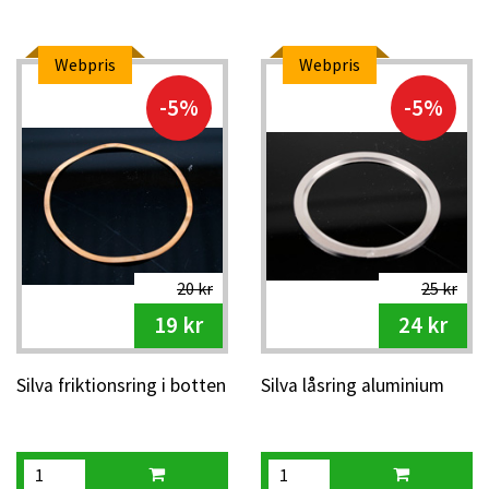
Webpris
Webpris
-5%
-5%
20 kr
25 kr
19 kr
24 kr
Silva friktionsring i botten
Silva låsring aluminium