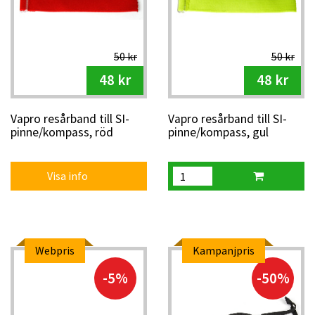
50 kr
50 kr
48 kr
48 kr
Vapro resårband till SI-
Vapro resårband till SI-
pinne/kompass, röd
pinne/kompass, gul
Visa info
Webpris
Kampanjpris
-5%
-50%