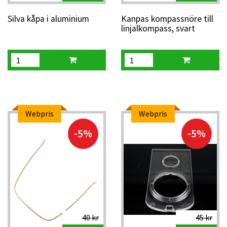
Silva kåpa i aluminium
Kanpas kompassnöre till
linjalkompass, svart
Webpris
Webpris
-5%
-5%
40 kr
45 kr