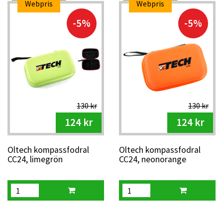
Webpris
Webpris
-5%
-5%
130 kr
130 kr
124 kr
124 kr
Oltech kompassfodral
Oltech kompassfodral
CC24, limegrön
CC24, neonorange