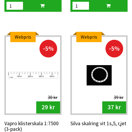
Webpris
Webpris
-5%
-5%
30 kr
39 kr
29 kr
37 kr
Vapro klisterskala 1:7500
Silva skalring vit 1s,5, r,jet
(3-pack)