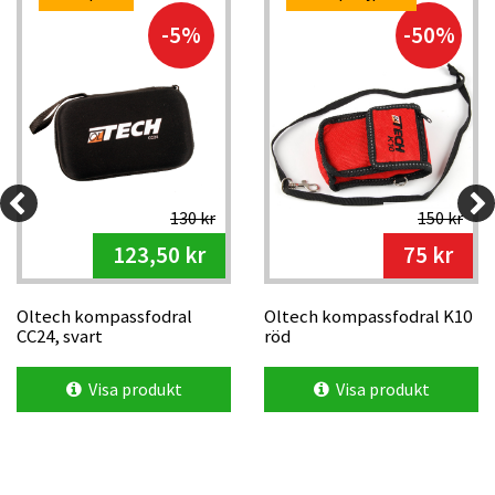
-5%
-50%
130 kr
150 kr
123,50 kr
75 kr
Oltech kompassfodral
Oltech kompassfodral K10
CC24, svart
röd
Visa produkt
Visa produkt