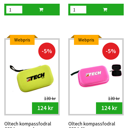
Webpris
Webpris
-5%
-5%
130 kr
130 kr
124 kr
124 kr
Oltech kompassfodral
Oltech kompassfodral