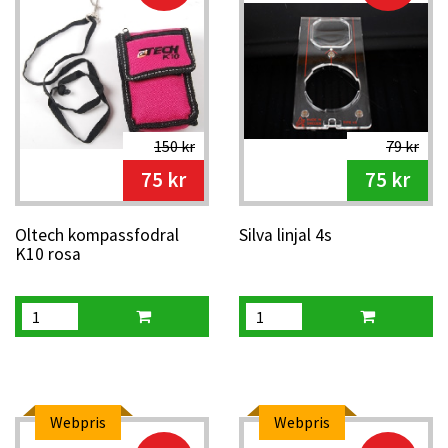
150 kr
79 kr
75 kr
75 kr
Oltech kompassfodral
Silva linjal 4s
K10 rosa
Webpris
Webpris