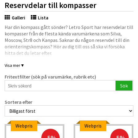
Reservdelar till kompasser
Galleri
Lista
Har din kompass gått sönder? Letro Sport har reservdelar till
kompasser från de flesta kända varumärkena som Silva,
Moscow, Str8 och Kanpas. Saknar du någon reservdel till din
orienteringskompass? Hör av dig till oss så ska vi försöka
hitta det du letar efter.
Visa mer
▼
Fritextfilter (sök på varumärke, rubrik etc)
Sök
Sortera efter
Webpris
Webpris
-5%
-5%