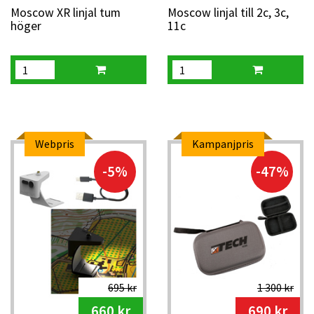
Moscow XR linjal tum
Moscow linjal till 2c, 3c,
höger
11c
Webpris
Kampanjpris
-5%
-47%
695 kr
1 300 kr
660 kr
690 kr