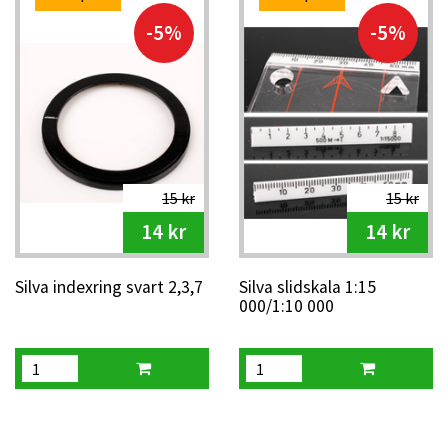
-5%
-5%
15 kr
15 kr
14 kr
14 kr
Silva indexring svart 2,3,7
Silva slidskala 1:15
000/1:10 000