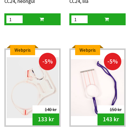
CC24, neongul
CC24, lila
Webpris
Webpris
-5%
-5%
140 kr
150 kr
133 kr
143 kr