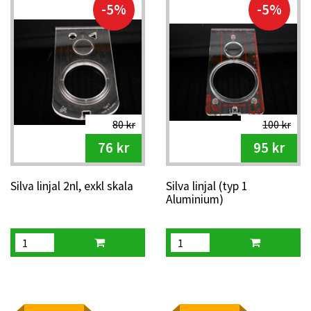
-5%
-5%
80 kr
100 kr
76 kr
95 kr
Silva linjal 2nl, exkl skala
Silva linjal (typ 1
Aluminium)