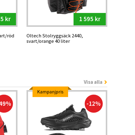
5 kr
1 595 kr
art/röd
Oltech Stolryggsäck 2440,
svart/orange 40 liter
Visa alla
Kampanjpris
-49%
-12%