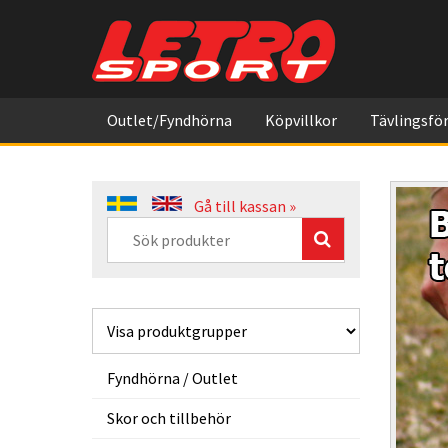
Outlet/Fyndhörna
Köpvillkor
Tävlingsför
Gå till kassan »
Fyndhörna / Outlet
Skor och tillbehör