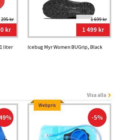
295 kr
1 699 kr
0 kr
1 499 kr
 liter
Icebug Myr Women BUGrip, Black
Visa alla
Webpris
-49%
-5%