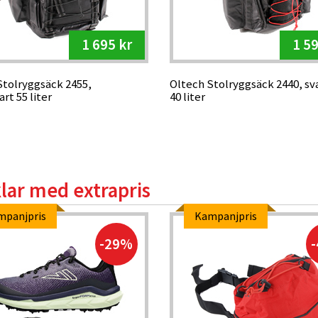
1 695 kr
1 59
Stolryggsäck 2455,
Oltech Stolryggsäck 2440, sv
art 55 liter
40 liter
klar med extrapris
mpanjpris
Kampanjpris
-29%