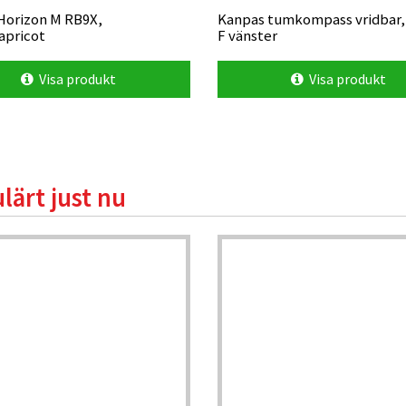
Horizon M RB9X,
Kanpas tumkompass vridbar,
apricot
F vänster
Visa produkt
Visa produkt
lärt just nu