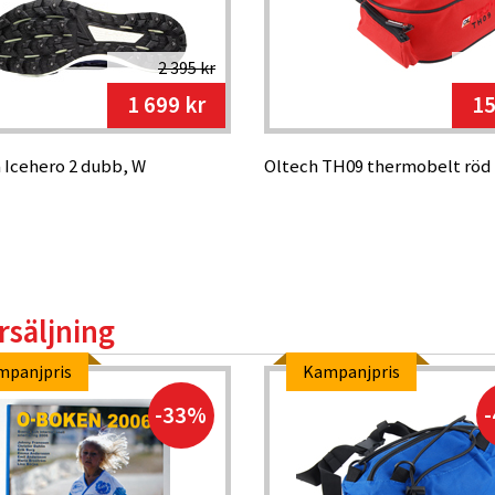
2 395 kr
1 699 kr
15
 Icehero 2 dubb, W
Oltech TH09 thermobelt röd 1
rsäljning
mpanjpris
Kampanjpris
-33%