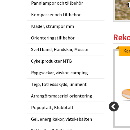
Pannlampor och tillbehör
Kompasser och tillbehör
Kläder, strumpor mm
Reko
Orienteringstillbehör
Svettband, Handskar, Mössor
Ka
Cykelprodukter MTB
Ryggsäckar, väskor, camping
Tejp, fotledsskydd, liniment
Arrangörsmateriel orientering
Popuptält, Klubbtält
Gel, energikakor, vätskebälten
60 kr
549 kr