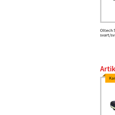
Oltech 
svart/sv
Arti
Ka