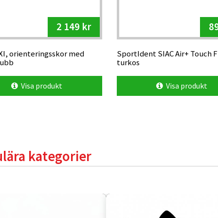
2 149 kr
89
XI, orienteringsskor med
SportIdent SIAC Air+ Touch F
dubb
turkos
Visa produkt
Visa produkt
lära kategorier