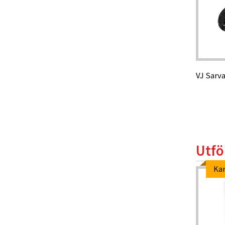
VJ Sarva
Utfö
Ka