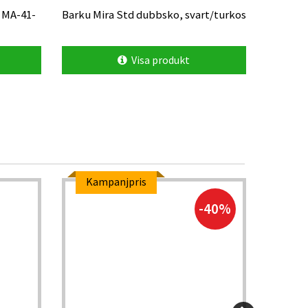
 MA-41-
Barku Mira Std dubbsko, svart/turkos
Barku Ra
med met
Visa produkt
Kampanjpris
-40%