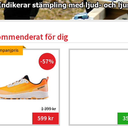
mmenderat för dig
mpanjpris
-57%
1 399 kr
599 kr
35