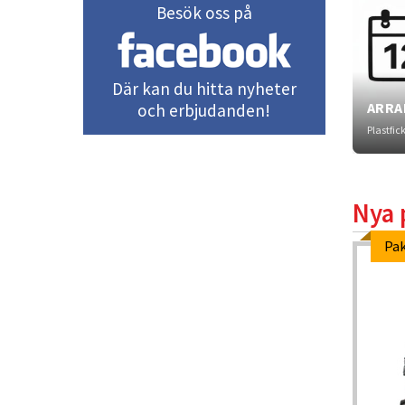
Besök oss på
Där kan du hitta nyheter
ARRA
och erbjudanden!
Plastfic
Nya 
Pak