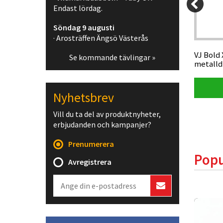
Endast lördag.
40 kr
38 kr
599 kr
Söndag 9 augusti
· Arosträffen Ängsö Västerås
pinne,
SportIdent SI-Card 9, svart/blå
VJ Bold 
Se kommande tävlingar »
metall
Visa produkt
Nyhetsbrev
Vill du ta del av produktnyheter,
erbjudanden och kampanjer?
Prenumerera
Popu
Avregistrera