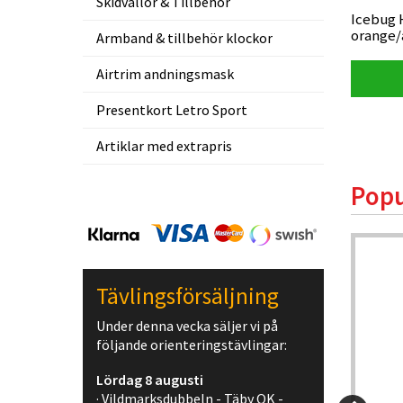
Skidvallor & Tillbehör
ttejp
Silva Arc Jet C S tumkompass,
Icebug 
vänster
orange/
Armband & tillbehör klockor
Airtrim andningsmask
Visa produkt
Presentkort Letro Sport
Artiklar med extrapris
Popu
-5%
Tävlingsförsäljning
Under denna vecka säljer vi på
följande orienteringstävlingar:
Lördag 8 augusti
· Vildmarksdubbeln - Täby OK -