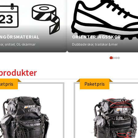
NGÖRSMATERIAL
ORIENTERINGSSKOR
kor, snitsel, OL-skärmar
Dubbade skor, trailskor & mer
produkter
etpris
Paketpris