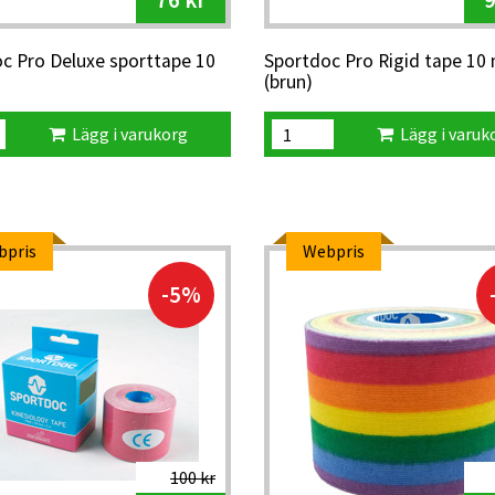
76 kr
9
c Pro Deluxe sporttape 10
Sportdoc Pro Rigid tape 10 
(brun)
Lägg i varukorg
Lägg i varuk
bpris
Webpris
-5%
100 kr