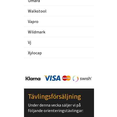
Umara
Walkstool
Vapro
Wildmark
Vj
Xylocap
Tävlingsförsäljning
Under denna vecka säljer vi på
följande orienteringstävlingar: