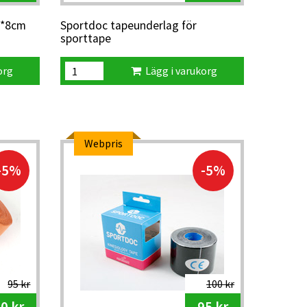
m*8cm
Sportdoc tapeunderlag för
sporttape
org
Lägg i varukorg
Webpris
-5%
-5%
95 kr
100 kr