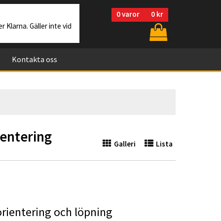
0
varor
0 kr
r Klarna. Gäller inte vid
Kontakta oss
ientering
Galleri
Lista
orientering och löpning