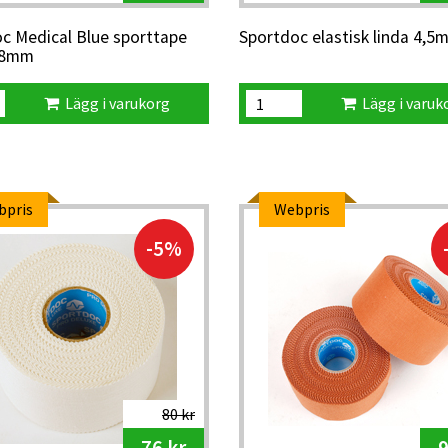
c Medical Blue sporttape
Sportdoc elastisk linda 4,5
38mm
Lägg i varukorg
Lägg i varuk
bpris
Webpris
-5%
80 kr