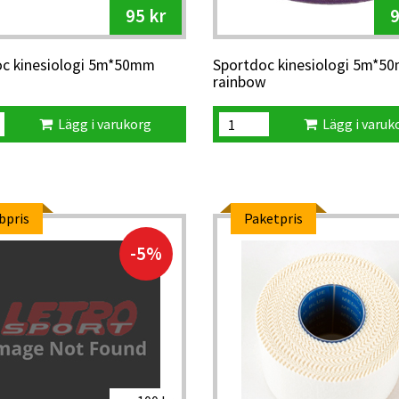
95 kr
9
c kinesiologi 5m*50mm
Sportdoc kinesiologi 5m*5
rainbow
Lägg i varukorg
Lägg i varuk
bpris
Paketpris
-5%