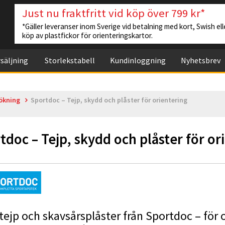
Just nu fraktfritt vid köp över 799 kr*
*Gäller leveranser inom Sverige vid betalning med kort, Swish elle
köp av plastfickor för orienteringskartor.
säljning
Storlekstabell
Kundinloggning
Nyhetsbrev
ökning
Sportdoc – Tejp, skydd och plåster för orientering
tdoc – Tejp, skydd och plåster för or
tejp och skavsårsplåster från Sportdoc – för 