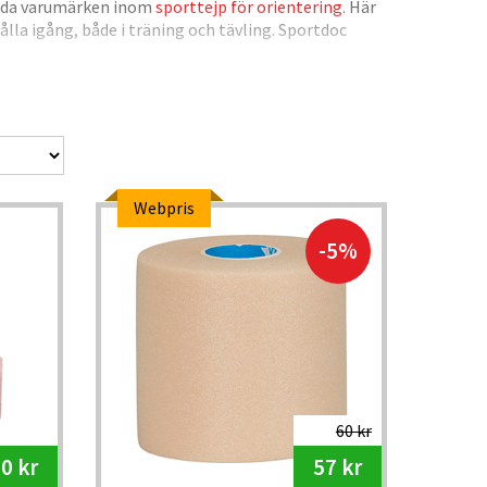
ända varumärken inom
sporttejp för orientering
. Här
ålla igång, både i träning och tävling. Sportdoc
ar.
Kinesiotejp
används för att stimulera muskler
ddar känsliga områden – perfekt vid långpass i
vid svett och regn – en trygg följeslagare för dig
Webpris
-5%
60 kr
0 kr
57 kr