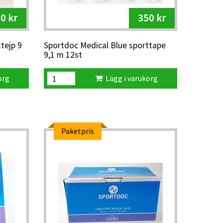
0 kr
350 kr
tejp 9
Sportdoc Medical Blue sporttape
9,1 m 12st
org
Lägg i varukorg
Paketpris