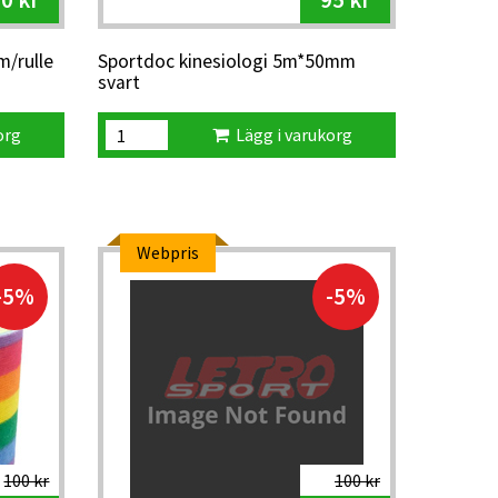
0 kr
95 kr
m/rulle
Sportdoc kinesiologi 5m*50mm
svart
org
Lägg i varukorg
Webpris
-5%
-5%
100 kr
100 kr