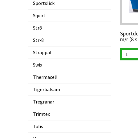
Sportslick
Squirt
Str8
Sportdo
m/r (8 s
Str-8
Strappal
Swix
Thermacell
Tigerbalsam
Tregranar
Trimtex
Tulis