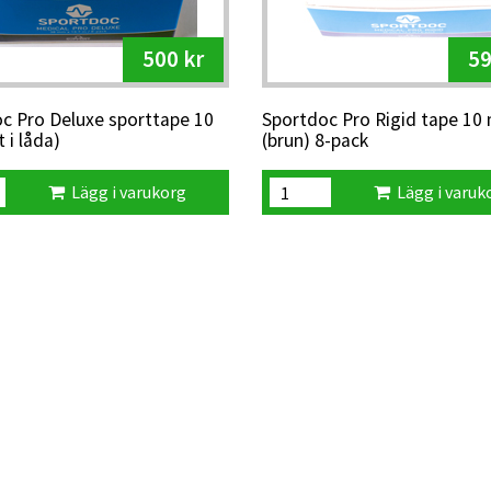
500 kr
59
c Pro Deluxe sporttape 10
Sportdoc Pro Rigid tape 10 
t i låda)
(brun) 8-pack
Lägg i varukorg
Lägg i varuk