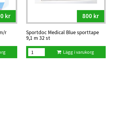
0 kr
800 kr
m/r
Sportdoc Medical Blue sporttape
9,1 m 32 st
org
Lägg i varukorg