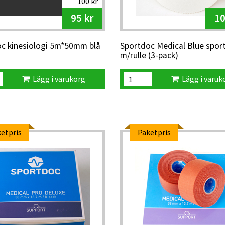
100 kr
95 kr
10
c kinesiologi 5m*50mm blå
Sportdoc Medical Blue sport
m/rulle (3-pack)
Lägg i varukorg
Lägg i varuk
etpris
Paketpris