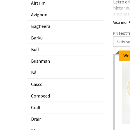
Letro er
Airtrim
hittar d
används 
Avignon
Visa mer
Bagheera
Sportte
Fritextf
och avla
Barku
terräng 
Buff
Sportdoc
We
som tävl
Bushman
S
Bå
K
Casco
S
Compeed
Craft
Drair