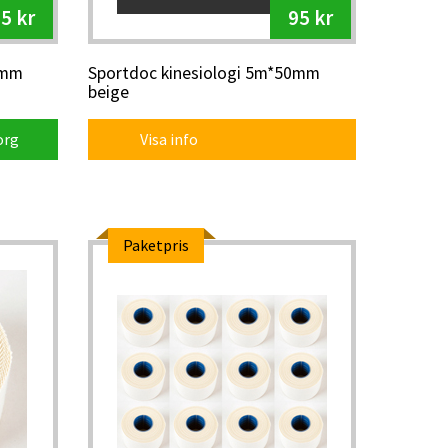
5 kr
95 kr
0mm
Sportdoc kinesiologi 5m*50mm
beige
org
Visa info
Paketpris