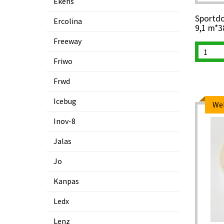
Ekens
Sportdo
Ercolina
9,1 m*
Freeway
Friwo
Frwd
Icebug
We
Inov-8
Jalas
Jo
Kanpas
Ledx
Lenz