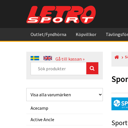
Outlet/Fyndhörna
Köpvillkor
Tävlingsför
S
Gå till kassan »
Spor
Acecamp
Active Ancle
Sport