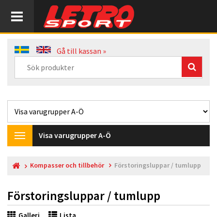
Gå till kassan »
Visa varugrupper A-Ö
Toggle
navigation
Kompasser och tillbehör
Förstoringsluppar / tumlupp
Förstoringsluppar / tumlupp
Galleri
Lista