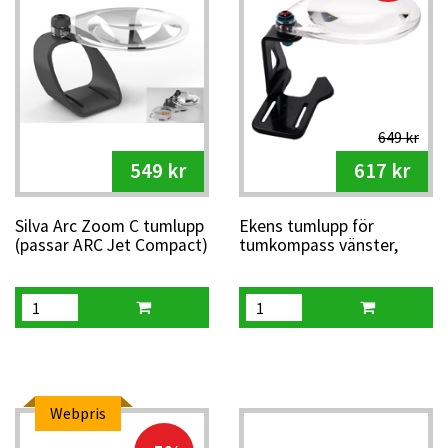
649 kr
549 kr
617 kr
Silva Arc Zoom C tumlupp
Ekens tumlupp för
(passar ARC Jet Compact)
tumkompass vänster,
svart
Webpris