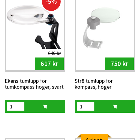
-5%
649 kr
617 kr
750 kr
Ekens tumlupp för
Str8 tumlupp för
tumkompass höger, svart
kompass, höger
Webpris