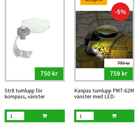
-5%
799 kr
750 kr
759 kr
Str8 tumlupp för
Kanpas tumlupp PMT-62M
kompass, vänster
vänster med LED-
belysning