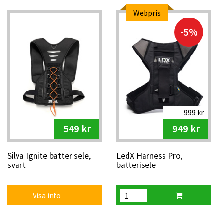
Webpris
-5%
999 kr
549 kr
949 kr
Silva Ignite batterisele,
LedX Harness Pro,
svart
batterisele
Visa info