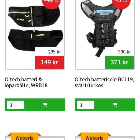
295 kr
390 kr
149 kr
371 kr
Oltech batteri &
Oltech batterisele BCL19,
löparbälte, WRB18
svart/turkos
Webpris
Webpris