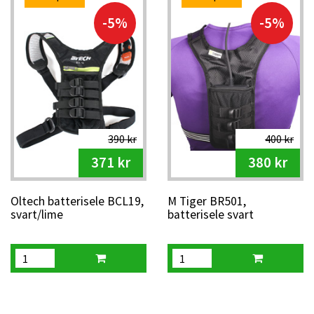
-5%
-5%
390 kr
400 kr
371 kr
380 kr
Oltech batterisele BCL19,
M Tiger BR501,
svart/lime
batterisele svart