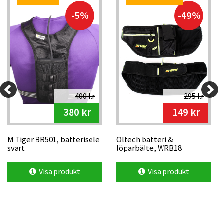
-5%
-49%
400 kr
295 kr
380 kr
149 kr
M Tiger BR501, batterisele
Oltech batteri &
svart
löparbälte, WRB18
Visa produkt
Visa produkt