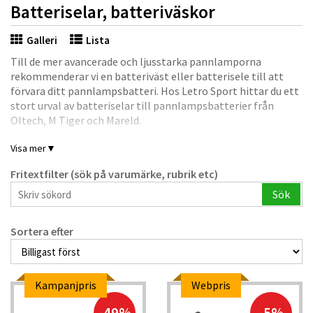
Batteriselar, batteriväskor
Galleri
Lista
Till de mer avancerade och ljusstarka pannlamporna
rekommenderar vi en batteriväst eller batterisele till att
förvara ditt pannlampsbatteri. Hos Letro Sport hittar du ett
stort urval av batteriselar till pannlampsbatterier från
Oltech, M Tiger och Mareld.
Visa mer
▼
Fritextfilter (sök på varumärke, rubrik etc)
Sök
Sortera efter
Kampanjpris
Webpris
-49%
-5%