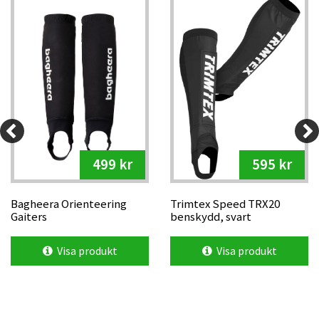
499 kr
595 kr
Bagheera Orienteering
Trimtex Speed TRX20
Gaiters
benskydd, svart
Visa produkt
Visa produkt