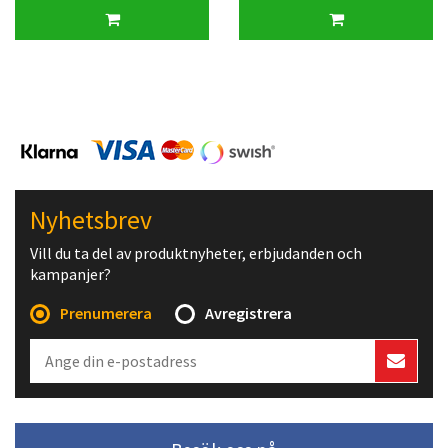
Nyhetsbrev
Vill du ta del av produktnyheter, erbjudanden och
kampanjer?
Prenumerera
Avregistrera