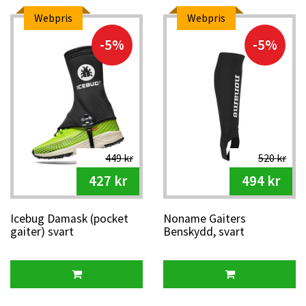
Webpris
Webpris
-5%
-5%
449 kr
520 kr
427 kr
494 kr
Icebug Damask (pocket
Noname Gaiters
gaiter) svart
Benskydd, svart