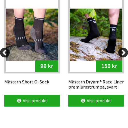
99 kr
150 kr
Mästarn Short O-Sock
Mästarn Dryarn® Race Liner
premiumstrumpa, svart
Visa produkt
Visa produkt