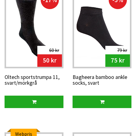
landsvägslöpning. De passar också utmärkt som
komplement till
orienteringsbyxor
eller
vintertights
när du
tränar i kallare väder.
Strumpor för löpning på asfalt, stig och terräng
Finns i olika längder, tjocklek och kompression
Utvecklade för att minska skav, blåsor och
60 kr
79 kr
fuktsamling
50 kr
75 kr
Oltech sportstrumpa 11,
Bagheera bamboo ankle
svart/mörkgrå
socks, svart
Webpris