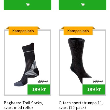
Kampanjpris
Kampanjpris
299 kr
500 kr
199 kr
199 kr
Bagheera Trail Socks,
Oltech sportstrumpa 11,
svart med reflex
svart (10-pack)