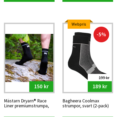
Webpris
-5%
199 kr
150 kr
189 kr
Mästarn Dryarn® Race
Bagheera Coolmax
Liner premiumstrumpa,
strumpor, svart (2-pack)
svart