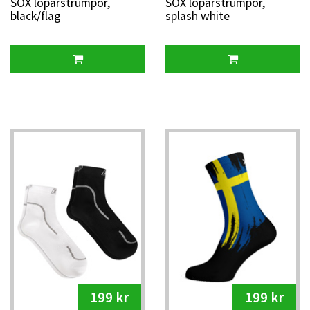
SOX löparstrumpor,
SOX löparstrumpor,
black/flag
splash white
199 kr
199 kr