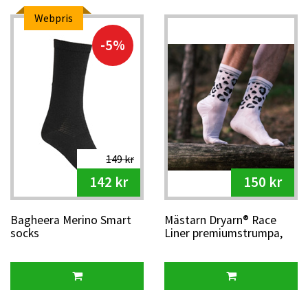
Webpris
-5%
149 kr
142 kr
150 kr
Bagheera Merino Smart
Mästarn Dryarn® Race
socks
Liner premiumstrumpa,
vit/turkos