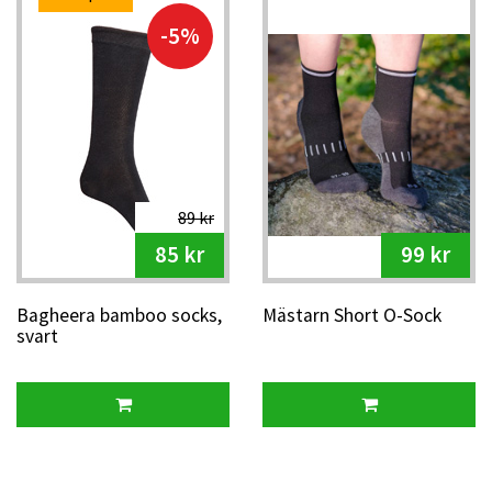
-5%
89 kr
85 kr
99 kr
Bagheera bamboo socks,
Mästarn Short O-Sock
svart