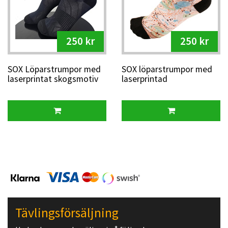
250 kr
250 kr
SOX Löparstrumpor med
SOX löparstrumpor med
laserprintat skogsmotiv
laserprintad
med OL-skärm
orienteringskarta
Tävlingsförsäljning