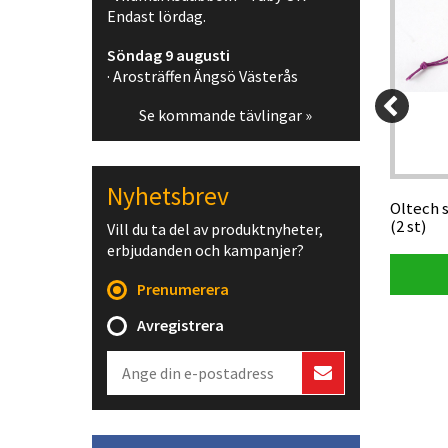
Endast lördag.
Söndag 9 augusti
· Arosträffen Ängsö Västerås
Se kommande tävlingar »
90 kr
899 kr
Nyhetsbrev
 MA-41-
Silva Arc Jet S tumkompass, vänster
Oltech s
(2 st)
Vill du ta del av produktnyheter,
erbjudanden och kampanjer?
Visa produkt
Prenumerera
Avregistrera