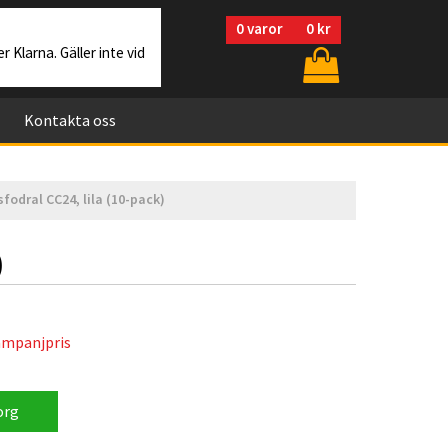
0
varor
0 kr
r Klarna. Gäller inte vid
Kontakta oss
odral CC24, lila (10-pack)
)
mpanjpris
org