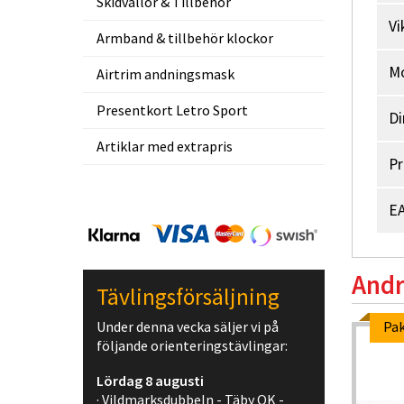
Skidvallor & Tillbehör
Vi
Armband & tillbehör klockor
M
Airtrim andningsmask
Presentkort Letro Sport
Di
Artiklar med extrapris
Pr
EA
Andr
Tävlingsförsäljning
Under denna vecka säljer vi på
Pak
följande orienteringstävlingar:
Lördag 8 augusti
· Vildmarksdubbeln - Täby OK -