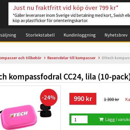
Just nu fraktfritt vid köp över 799 kr*
*Gäller leveranser inom Sverige vid betalning med kort, Swish elle
köp av plastfickor för orienteringskartor.
säljning
Storlekstabell
Kundinloggning
Nyhetsbrev
ompasser och tillbehör
Reservdelar till kompasser
Oltech kompassf
ch kompassfodral CC24, lila (10-pack
-24%
990 kr
1 300 kr
Ka
Lägg i varuk