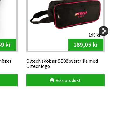
199 kr
9 kr
189,05 kr
 höger
Oltech skobag SB08 svart/lila med
Silva Ar
Oltechlogo
Visa produkt