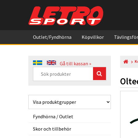
Outlet/Fyndhörna
Köpvillkor
Tävlingsför
K
Gå till kassan »
Olte
Fyndhörna / Outlet
Skor och tillbehör