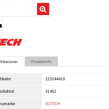
ifikationer
Produktinfo
tikelnr
225244410
oduktid
31462
arumärke
OLTECH