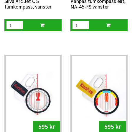
Silva Arc Jet C S
Kanpas tumkompass elit,
tumkompass, vänster
MA-45-FS vänster
rainbow
595 kr
595 kr