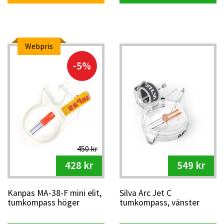
Webpris
-5%
450 kr
428 kr
549 kr
Kanpas MA-38-F mini elit,
Silva Arc Jet C
tumkompass höger
tumkompass, vänster