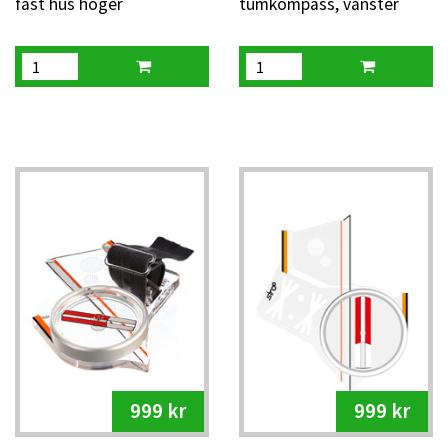
fast hus höger
tumkompass, vänster
999 kr
999 kr