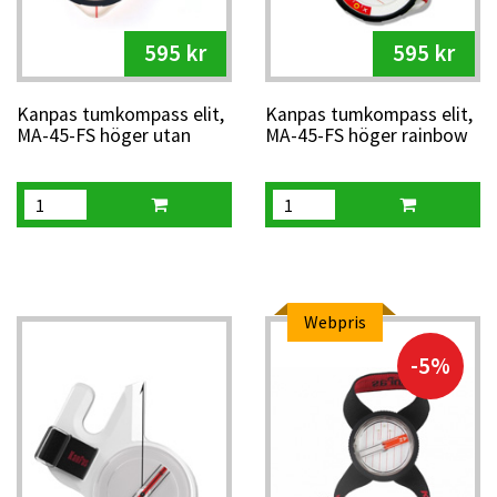
595 kr
595 kr
Kanpas tumkompass elit,
Kanpas tumkompass elit,
MA-45-FS höger utan
MA-45-FS höger rainbow
skalor mm
Webpris
-5%