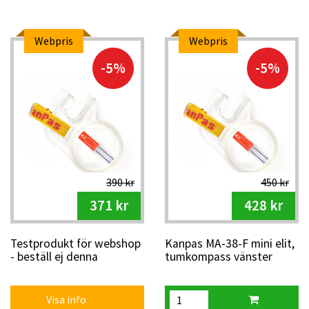
Webpris
Webpris
-5%
-5%
390 kr
450 kr
371 kr
428 kr
Testprodukt för webshop
Kanpas MA-38-F mini elit,
- beställ ej denna
tumkompass vänster
Visa info