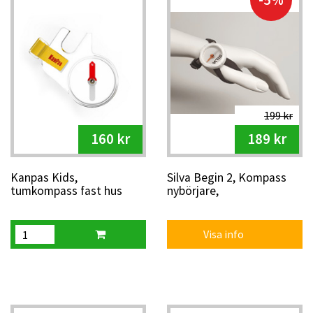
I vårt sortiment finns kända märken som
Silva
,
Str8
,
Kanpas
och
Mästarn
– alla testade av orienterare på olika nivåer.
Flera kompasser har även stöd och fäste för
förstoringslupp
och finns för både höger- och vänsterhänta.
Effektiv orienteringskompass för snabba vägval och
tävlingslöpning
199 kr
Finns för både höger- och vänsterhänta
160 kr
189 kr
Brett sortiment från nybörjare till elit
Kanpas Kids,
Silva Begin 2, Kompass
tumkompass fast hus
nybörjare,
vänster
Handledskompass
Visa info