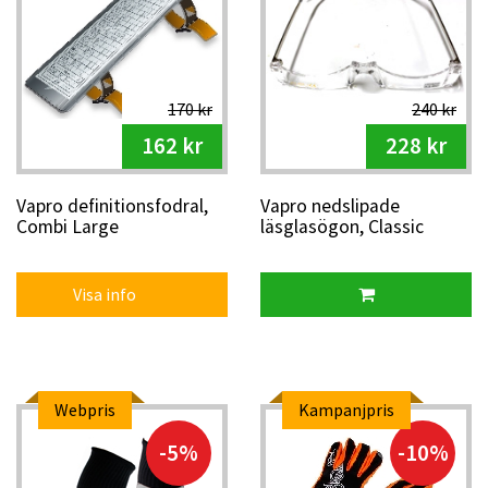
170 kr
240 kr
162 kr
228 kr
Vapro definitionsfodral,
Vapro nedslipade
Combi Large
läsglasögon, Classic
Visa info
Webpris
Kampanjpris
-5%
-10%