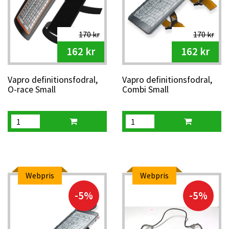
170 kr
170 kr
162 kr
162 kr
Vapro definitionsfodral,
Vapro definitionsfodral,
O-race Small
Combi Small
Webpris
Webpris
-5%
-5%