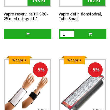
143 kr
162 kr
Vapro reservlins till SRG-
Vapro definitionsfodral,
25 med urtaget hål
Tube Small
Webpris
Webpris
-5%
-5%