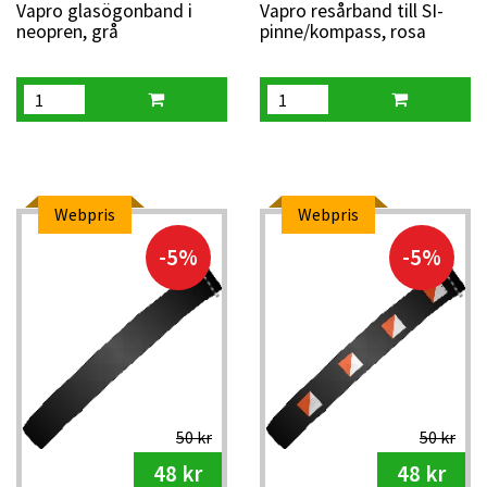
Vapro glasögonband i
Vapro resårband till SI-
neopren, grå
pinne/kompass, rosa
Webpris
Webpris
-5%
-5%
50 kr
50 kr
48 kr
48 kr