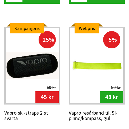
Kampanjpris
Webpris
-25%
-5%
60 kr
50 kr
45 kr
48 kr
Vapro ski-straps 2 st
Vapro resårband till SI-
svarta
pinne/kompass, gul