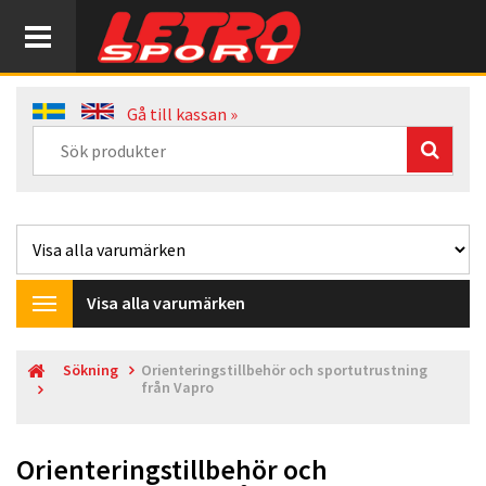
Gå till kassan »
Visa alla varumärken
Toggle
navigation
Sökning
Orienteringstillbehör och sportutrustning
från Vapro
Orienteringstillbehör och