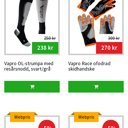
250 kr
300 kr
238 kr
270 kr
Vapro OL-strumpa med
Vapro Race ofodrad
resårsnodd, svart/grå
skidhandske
Webpris
Webpris