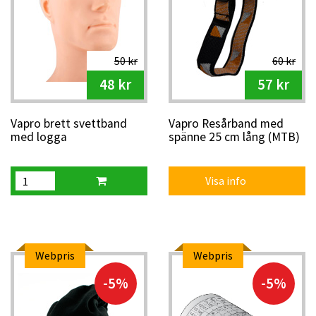
50 kr
60 kr
48 kr
57 kr
Vapro brett svettband
Vapro Resårband med
med logga
spänne 25 cm lång (MTB)
Visa info
Webpris
Webpris
-5%
-5%