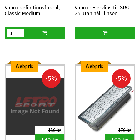
Vapro definitionsfodral,
Vapro reservlins till SRG-
Classic Medium
25 utan hål i linsen
Webpris
Webpris
-5%
-5%
150 kr
170 kr