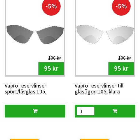
-5%
-5%
100 kr
100 kr
95 kr
95 kr
Vapro reservlinser
Vapro reservlinser till
sport/läsglas 105,
glasögon 105, klara
färgade