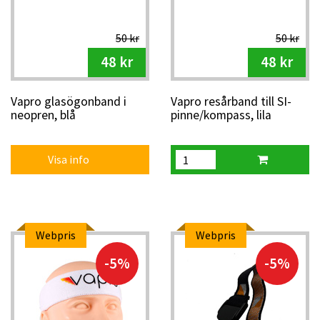
50 kr
50 kr
48 kr
48 kr
Vapro glasögonband i
Vapro resårband till SI-
neopren, blå
pinne/kompass, lila
Visa info
Webpris
Webpris
-5%
-5%