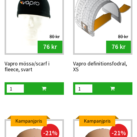
80 kr
80 kr
76 kr
76 kr
Vapro mössa/scarf i
Vapro definitionsfodral,
fleece, svart
XS
Kampanjpris
Kampanjpris
-21%
-21%