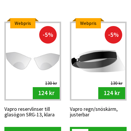
Webpris
Webpris
-5%
-5%
130 kr
130 kr
124 kr
124 kr
Vapro reservlinser till
Vapro regn/snöskärm,
glasögon SRG-13, klara
justerbar