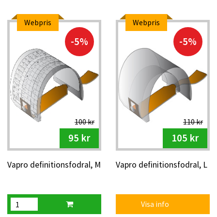
Webpris
Webpris
-5%
-5%
100 kr
110 kr
95 kr
105 kr
Vapro definitionsfodral, M
Vapro definitionsfodral, L
Visa info