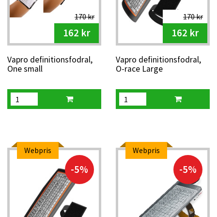
170 kr
170 kr
162 kr
162 kr
Vapro definitionsfodral,
Vapro definitionsfodral,
One small
O-race Large
Webpris
Webpris
-5%
-5%