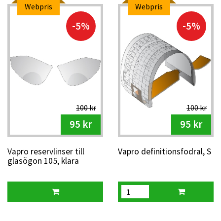
Webpris
Webpris
-5%
-5%
100 kr
100 kr
95 kr
95 kr
Vapro reservlinser till
Vapro definitionsfodral, S
glasögon 105, klara