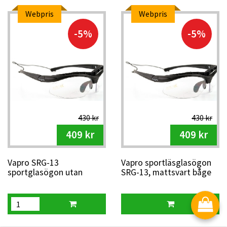
Webpris
Webpris
-5%
-5%
430 kr
430 kr
409 kr
409 kr
Vapro SRG-13
Vapro sportläsglasögon
sportglasögon utan
SRG-13, mattsvart båge
förstoring