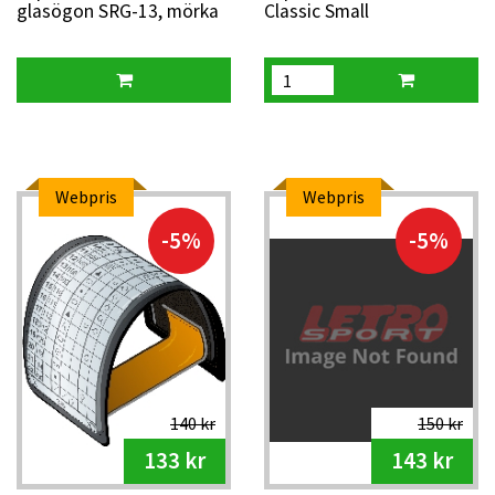
glasögon SRG-13, mörka
Classic Small
Webpris
Webpris
-5%
-5%
140 kr
150 kr
133 kr
143 kr