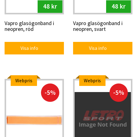
48 kr
48 kr
Vapro glasögonband i
Vapro glasögonband i
neopren, röd
neopren, svart
Visa info
Visa info
Webpris
Webpris
-5%
-5%