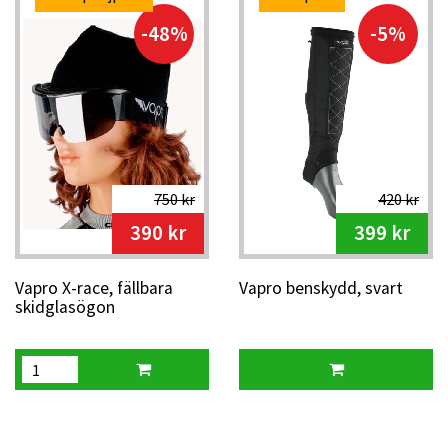
-48%
-5%
750 kr
420 kr
390 kr
399 kr
Vapro X-race, fällbara
Vapro benskydd, svart
skidglasögon