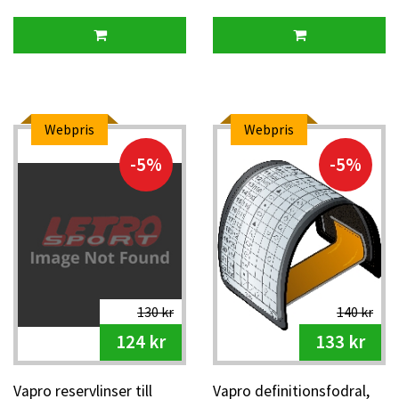
Webpris
Webpris
-5%
-5%
130 kr
140 kr
124 kr
133 kr
Vapro reservlinser till
Vapro definitionsfodral,