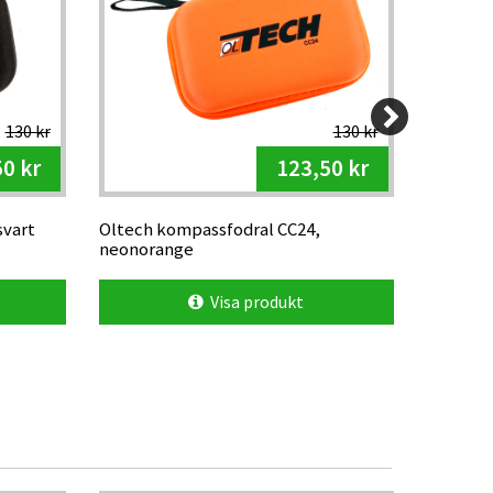
130 kr
130 kr
0 kr
123,50 kr
svart
Oltech kompassfodral CC24,
Oltech 
neonorange
Visa produkt