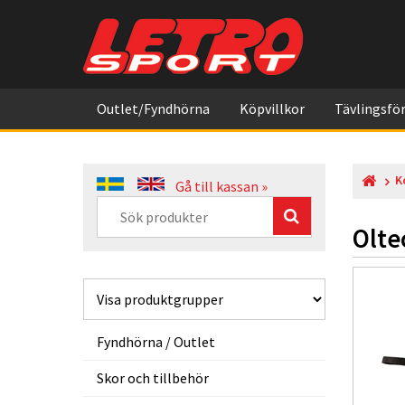
Outlet/Fyndhörna
Köpvillkor
Tävlingsför
K
Gå till kassan »
Olte
Fyndhörna / Outlet
Skor och tillbehör