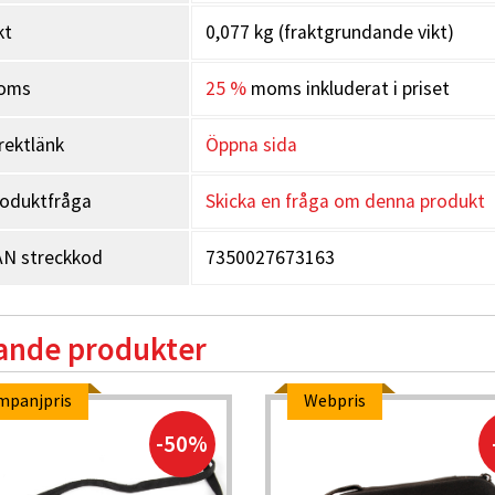
kt
0,077 kg (fraktgrundande vikt)
oms
25 %
moms inkluderat i priset
rektlänk
Öppna sida
oduktfråga
Skicka en fråga om denna produkt
N streckkod
7350027673163
ande produkter
mpanjpris
Webpris
-50%