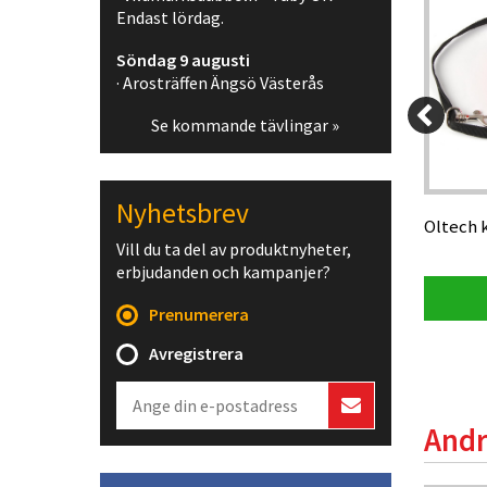
Endast lördag.
Söndag 9 augusti
· Arosträffen Ängsö Västerås
Se kommande tävlingar »
30 kr
130 kr
50 kr
123,50 kr
Nyhetsbrev
pack)
Oltech kompassfodral CC24, lila
Oltech 
Vill du ta del av produktnyheter,
erbjudanden och kampanjer?
Visa produkt
Prenumerera
Avregistrera
Andr