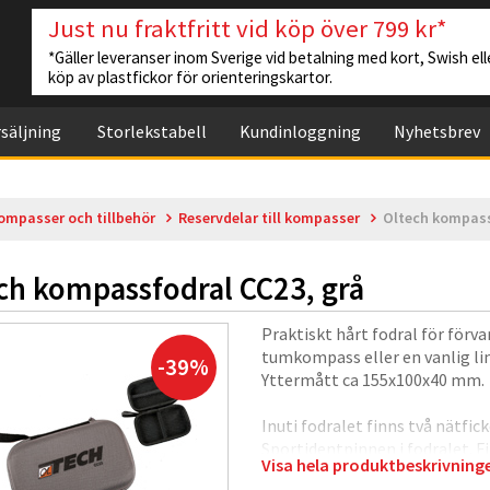
Just nu fraktfritt vid köp över 799 kr*
*Gäller leveranser inom Sverige vid betalning med kort, Swish elle
köp av plastfickor för orienteringskartor.
säljning
Storlekstabell
Kundinloggning
Nyhetsbrev
ompasser och tillbehör
Reservdelar till kompasser
Oltech kompass
ch kompassfodral CC23, grå
Praktiskt hårt fodral för förv
tumkompass eller en vanlig li
-39%
Yttermått ca 155x100x40 mm.
Inuti fodralet finns två nätfick
Sportidentpinnen i fodralet. Fin
Visa hela produktbeskrivnin
turkos.