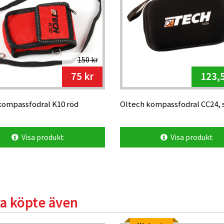
150 kr
75 kr
123,5
kompassfodral K10 röd
Oltech kompassfodral CC24, 
Visa produkt
Visa produkt
a köpte även