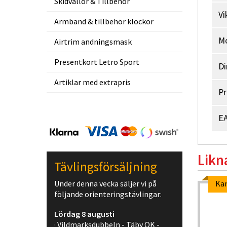
Skidvallor & Tillbehör
Vi
Armband & tillbehör klockor
M
Airtrim andningsmask
Presentkort Letro Sport
Di
Artiklar med extrapris
Pr
EA
Likn
Tävlingsförsäljning
Under denna vecka säljer vi på
Webpris
Ka
följande orienteringstävlingar:
-5%
-5%
Lördag 8 augusti
· Vildmarksdubbeln - Täby OK -