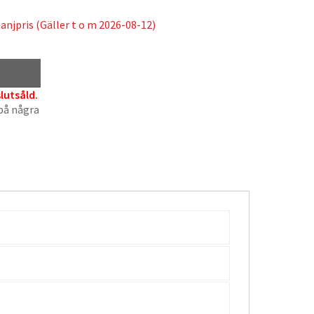
njpris (Gäller t o m 2026-08-12)
lutsåld.
 på några