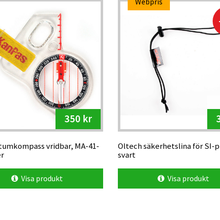
Webpris
350 kr
tumkompass vridbar, MA-41-
Oltech säkerhetslina för SI-p
er
svart
Visa produkt
Visa produkt