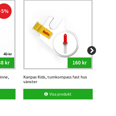
Web
-5%
40 kr
38 kr
160 kr
inne,
Kanpas Kids, tumkompass fast hus
Oltech s
vänster
orange
Visa produkt