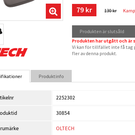
79 kr
130 kr
Kampa
Produkten är slutsåld
Produkten har utgått och är s
Vi kan för tillfället inte få tag
fler av denna produkt.
ifikationer
Produktinfo
tikelnr
2252302
oduktid
30854
arumärke
OLTECH