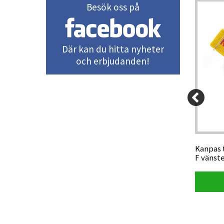
Besök oss på
Där kan du hitta nyheter
och erbjudanden!
99 kr
45 kr
st hus
Oltech mini-OL skärm 6x6 cm
Kanpas 
F vänst
Visa produkt