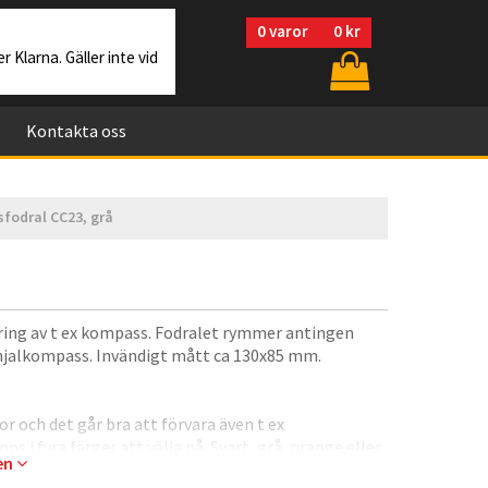
0
varor
0 kr
r Klarna. Gäller inte vid
Kontakta oss
fodral CC23, grå
aring av t ex kompass. Fodralet rymmer antingen
njalkompass. Invändigt mått ca 130x85 mm.
or och det går bra att förvara även t ex
ns i fyra färger att välja på. Svart, grå, orange eller
gen