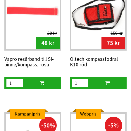
50 kr
150 kr
48 kr
75 kr
Vapro resårband till SI-
Oltech kompassfodral
pinne/kompass, rosa
K10 röd
Kampanjpris
Webpris
-50%
-5%