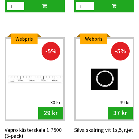
Webpris
Webpris
-5%
-5%
30 kr
39 kr
29 kr
37 kr
Vapro klisterskala 1:7500
Silva skalring vit 1s,5, r,jet
(3-pack)