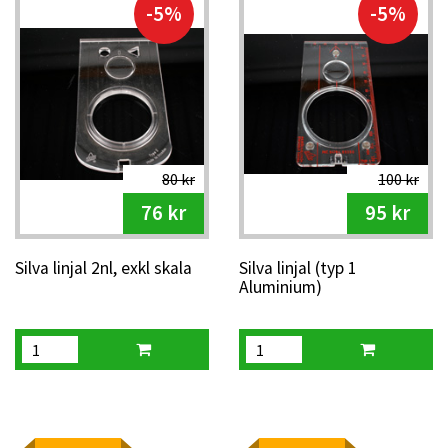
-5%
-5%
80 kr
100 kr
76 kr
95 kr
Silva linjal 2nl, exkl skala
Silva linjal (typ 1
Aluminium)