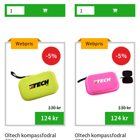
Webpris
Webpris
-5%
-5%
130 kr
130 kr
124 kr
124 kr
Oltech kompassfodral
Oltech kompassfodral