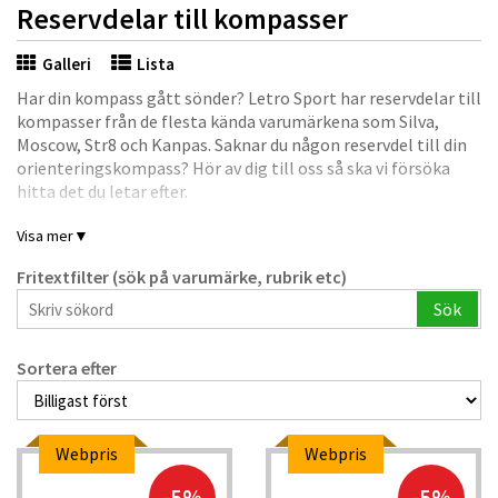
Reservdelar till kompasser
Galleri
Lista
Har din kompass gått sönder? Letro Sport har reservdelar till
kompasser från de flesta kända varumärkena som Silva,
Moscow, Str8 och Kanpas. Saknar du någon reservdel till din
orienteringskompass? Hör av dig till oss så ska vi försöka
hitta det du letar efter.
Visa mer
▼
Fritextfilter (sök på varumärke, rubrik etc)
Sök
Sortera efter
Webpris
Webpris
-5%
-5%