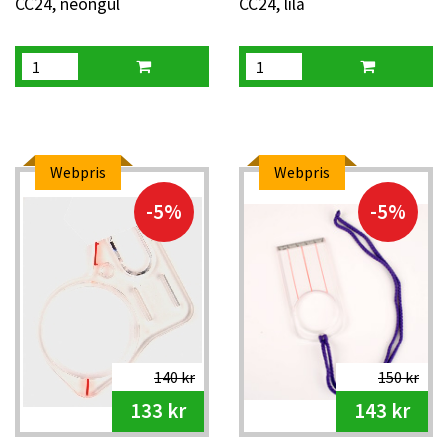
CC24, neongul
CC24, lila
Webpris
Webpris
-5%
-5%
140 kr
150 kr
133 kr
143 kr