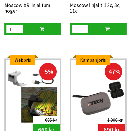
Moscow XR linjal tum
Moscow linjal till 2c, 3c,
höger
11c
Webpris
Kampanjpris
-5%
-47%
695 kr
1 300 kr
660 kr
690 kr