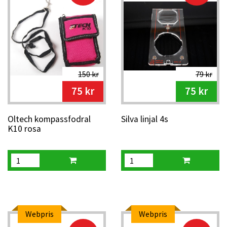
150 kr
79 kr
75 kr
75 kr
Oltech kompassfodral
Silva linjal 4s
K10 rosa
Webpris
Webpris