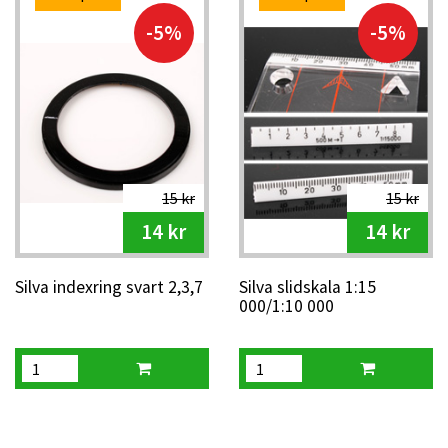
-5%
-5%
15 kr
15 kr
14 kr
14 kr
Silva indexring svart 2,3,7
Silva slidskala 1:15
000/1:10 000