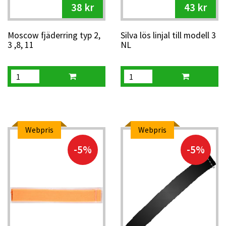
38 kr
43 kr
Moscow fjäderring typ 2,
Silva lös linjal till modell 3
3 ,8, 11
NL
Webpris
Webpris
-5%
-5%