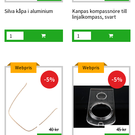
Silva kåpa i aluminium
Kanpas kompassnöre till
linjalkompass, svart
Webpris
Webpris
-5%
-5%
40 kr
45 kr