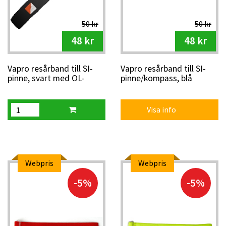
50 kr
50 kr
48 kr
48 kr
Vapro resårband till SI-
Vapro resårband till SI-
pinne, svart med OL-
pinne/kompass, blå
skärm
Visa info
Webpris
Webpris
-5%
-5%