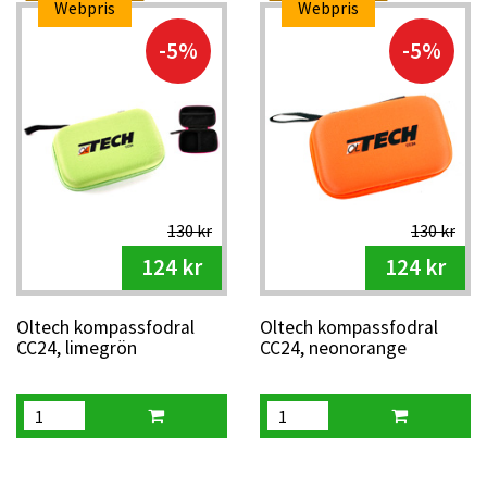
Webpris
Webpris
-5%
-5%
130 kr
130 kr
124 kr
124 kr
Oltech kompassfodral
Oltech kompassfodral
CC24, limegrön
CC24, neonorange