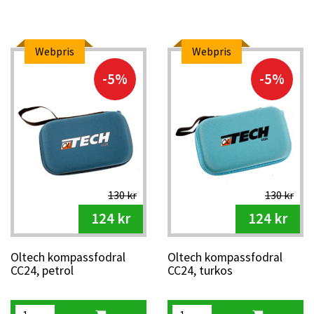
Webpris
Webpris
-5%
-5%
130 kr
130 kr
124 kr
124 kr
Oltech kompassfodral
Oltech kompassfodral
CC24, petrol
CC24, turkos