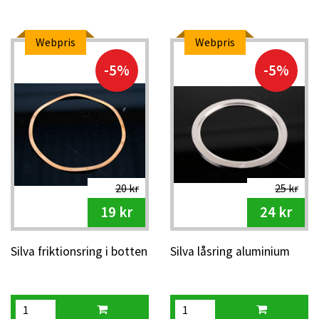
Webpris
Webpris
-5%
-5%
20 kr
25 kr
19 kr
24 kr
Silva friktionsring i botten
Silva låsring aluminium