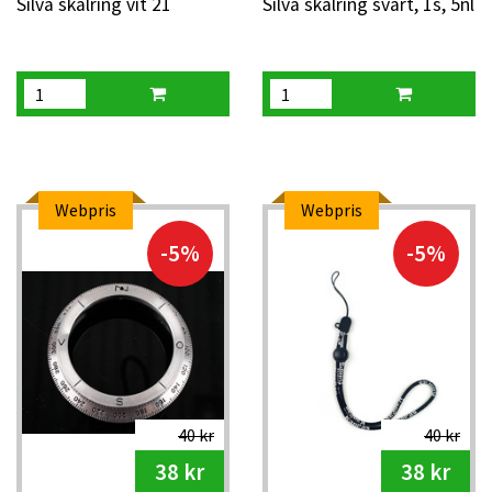
Silva skalring vit 21
Silva skalring svart, 1s, 5nl
Webpris
Webpris
-5%
-5%
40 kr
40 kr
38 kr
38 kr