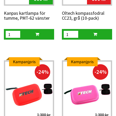
Kanpas kartlampa för
Oltech kompassfodral
tumme, PMT-62 vänster
CC23, grå (10-pack)
Kampanjpris
Kampanjpris
-24%
-24%
1 300 kr
1 300 kr