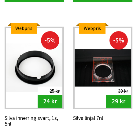
Webpris
Webpris
-5%
-5%
25 kr
30 kr
24 kr
29 kr
Silva innerring svart, 1s,
Silva linjal 7nl
5nl