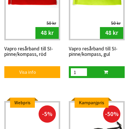
50 kr
50 kr
48 kr
48 kr
Vapro resårband till SI-
Vapro resårband till SI-
pinne/kompass, röd
pinne/kompass, gul
Visa info
Webpris
Kampanjpris
-5%
-50%