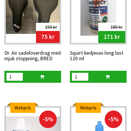
150 kr
180 kr
75 kr
171 kr
Dr. Air sadelöverdrag med
Squirt kedjevax long last
mjuk stoppning, BRED
120 ml
Webpris
Webpris
-5%
-5%