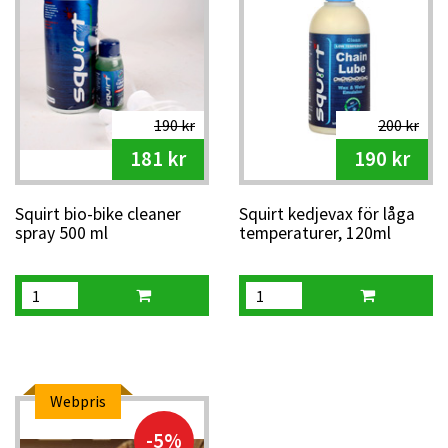
190 kr
200 kr
181 kr
190 kr
Squirt bio-bike cleaner
Squirt kedjevax för låga
spray 500 ml
temperaturer, 120ml
färdigblandad
Webpris
-5%