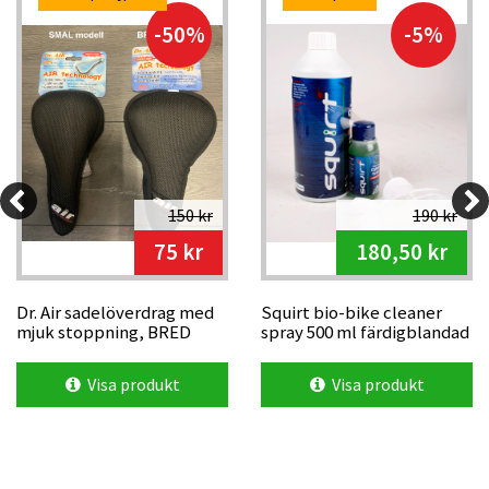
-50%
-5%
150 kr
190 kr
75 kr
180,50 kr
Dr. Air sadelöverdrag med
Squirt bio-bike cleaner
mjuk stoppning, BRED
spray 500 ml färdigblandad
Visa produkt
Visa produkt