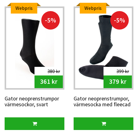
Webpris
Webpris
-5%
-5%
380 kr
399 kr
361 kr
379 kr
Gator neoprenstrumpor
Gator neoprenstrumpor,
värmesockor, svart
värmesocka med fleecad
insida