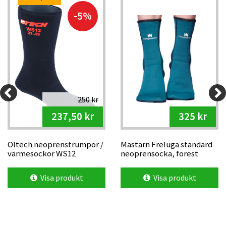
-5%
250 kr
237,50 kr
325 kr
Oltech neoprenstrumpor /
Mästarn Freluga standard
värmesockor WS12
neoprensocka, forest
green
Visa produkt
Visa produkt