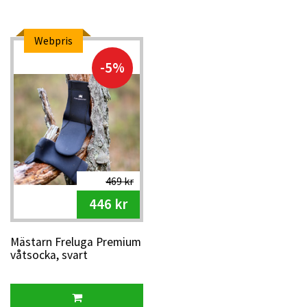
Webpris
-5%
469 kr
446 kr
Mästarn Freluga Premium
våtsocka, svart