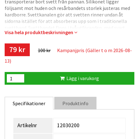
transporterar bort svett från pannan. Silikonet ligger
följsamt mot huden och resårbandets storlek justeras med
kardborre. Svettkanalen gör att svetten rinner undan åt
sidorna istället för att absorberas upp som i traditionella
svettband. Svettbandet finns i två utföranden, med svart
Visa hela produktbeskrivningen
resårband med orienteringsskärmar eller med helsvart
resårband.
79 kr
100 kr
Kampanjpris (Gäller t o m 2026-08-
13)
Lägg i varukorg
Specifikationer
Produktinfo
Artikelnr
12030200