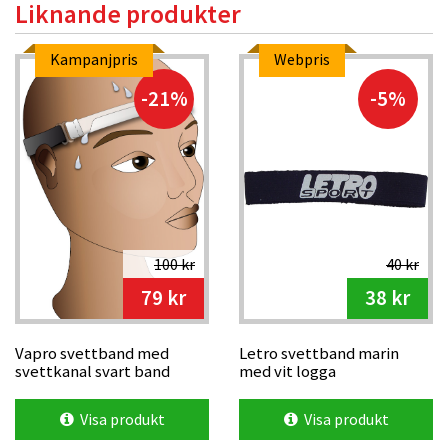
Liknande produkter
Kampanjpris
Webpris
-21%
-5%
100 kr
40 kr
79 kr
38 kr
Vapro svettband med
Letro svettband marin
svettkanal svart band
med vit logga
Visa produkt
Visa produkt