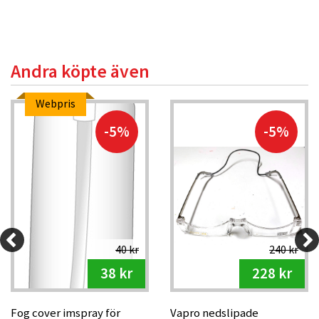
Andra köpte även
Webpris
-5%
-5%
40 kr
240 kr
38 kr
228 kr
Fog cover imspray för
Vapro nedslipade