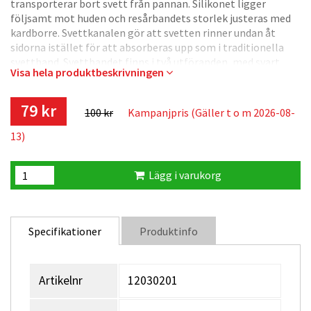
transporterar bort svett från pannan. Silikonet ligger
följsamt mot huden och resårbandets storlek justeras med
kardborre. Svettkanalen gör att svetten rinner undan åt
sidorna istället för att absorberas upp som i traditionella
svettband. Svettbandet finns i två utföranden, med svart
Visa hela produktbeskrivningen
resårband med orienteringsskärmar eller med helsvart
resårband.
79 kr
100 kr
Kampanjpris (Gäller t o m 2026-08-
13)
Lägg i varukorg
Specifikationer
Produktinfo
Artikelnr
12030201