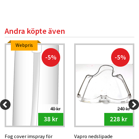
Andra köpte även
Webpris
-5%
-5%
40 kr
240 kr
38 kr
228 kr
Fog cover imspray för
Vapro nedslipade