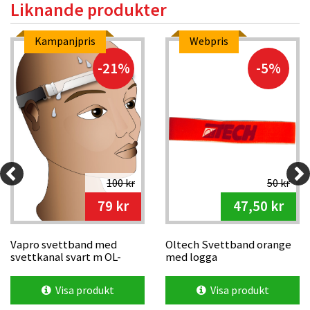
Liknande produkter
Kampanjpris
Webpris
-21%
-5%
100 kr
50 kr
79 kr
47,50 kr
Vapro svettband med
Oltech Svettband orange
svettkanal svart m OL-
med logga
skärmar
Visa produkt
Visa produkt