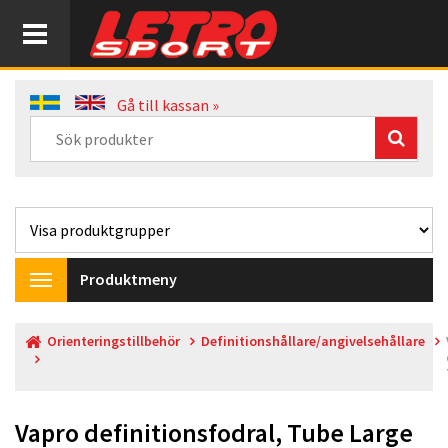
Gå till kassan »
Produktmeny
Toggle
navigation
Orienteringstillbehör
Definitionshållare/angivelsehållare
Vapro definitionsfodral, Tube Large