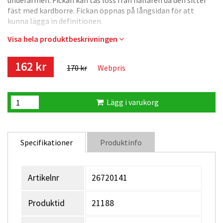
underarmen. Fickan kan tas loss från hållaren då den sitter
fäst med kardborre. Fickan öppnas på långsidan för att
kunna lägga in definitionen.
Visa hela produktbeskrivningen
Storlek: ca 180 x 75 mm
162 kr
170 kr
Webpris
Lägg i varukorg
Specifikationer
Produktinfo
Artikelnr
26720141
Produktid
21188