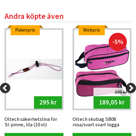
Andra köpte även
Paketpris
Webpris
-5%
199 kr
295 kr
189,05 kr
Oltech säkerhetslina för
Oltech skobag SB08
SI-pinne, lila (10 st)
rosa/svart svart logga