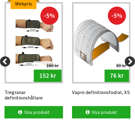
Webpris
-5%
-5%
160 kr
80 kr
152 kr
76 kr
Tregranar
Vapro definitionsfodral, XS
definitionshållare
Small/Medium/Large
Visa produkt
Visa produkt