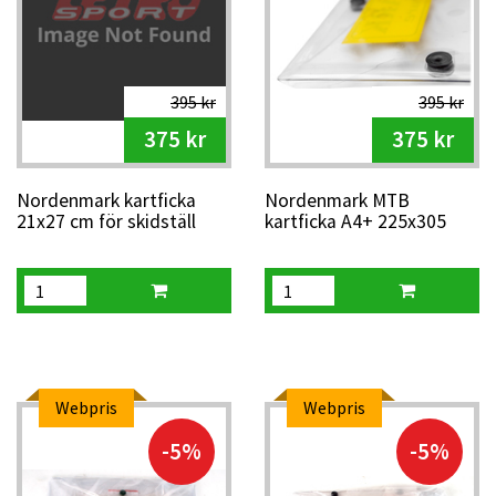
395 kr
395 kr
375 kr
375 kr
Nordenmark kartficka
Nordenmark MTB
21x27 cm för skidställ
kartficka A4+ 225x305
mm
Webpris
Webpris
-5%
-5%