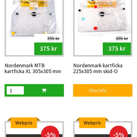
395 kr
395 kr
375 kr
375 kr
Nordenmark MTB
Nordenmark kartficka
kartficka XL 305x305 mm
225x305 mm skid-O
Visa info
Webpris
Webpris
-5%
-5%