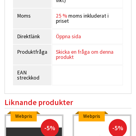
vikt)
Moms
25 %
moms inkluderat i
priset
Direktlänk
Öppna sida
Produktfråga
Skicka en fråga om denna
produkt
EAN
streckkod
Liknande produkter
Webpris
Webpris
-5%
-5%