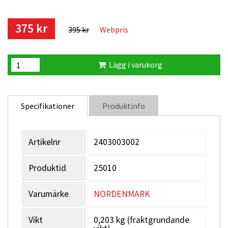
375 kr
395 kr
Webpris
Lägg i varukorg
Specifikationer
Produktinfo
Artikelnr
2403003002
Produktid
25010
Varumärke
NORDENMARK
Vikt
0,203 kg (fraktgrundande