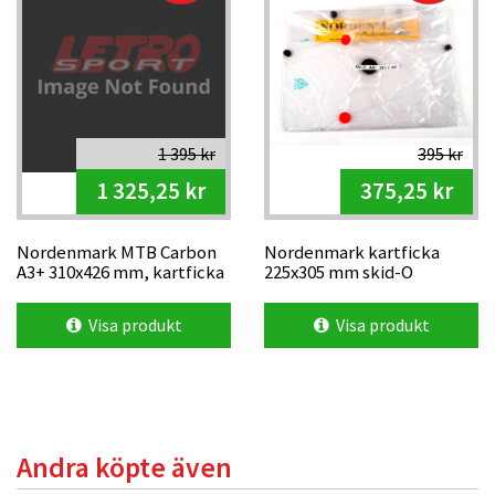
1 395 kr
395 kr
1 325,25 kr
375,25 kr
Nordenmark MTB Carbon
Nordenmark kartficka
A3+ 310x426 mm, kartficka
225x305 mm skid-O
Visa produkt
Visa produkt
Andra köpte även