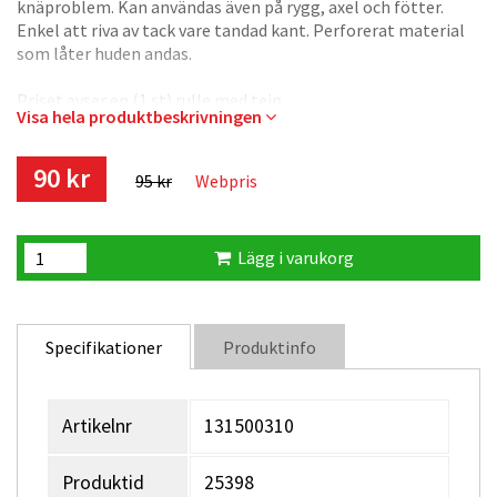
knäproblem. Kan användas även på rygg, axel och fötter.
Enkel att riva av tack vare tandad kant. Perforerat material
som låter huden andas.
Priset avser en (1 st) rulle med tejp.
Visa hela produktbeskrivningen
Bilden visar två tejprullar för att man ska kunna se hur den
ser ut från två vinklar.
90 kr
95 kr
Webpris
10 meter tejp per rulle.
Lägg i varukorg
Specifikationer
Produktinfo
Artikelnr
131500310
Produktid
25398