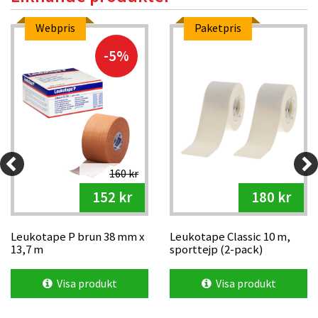
Webpris
Paketpris
-5%
160 kr
152 kr
180 kr
Leukotape P brun 38 mm x
Leukotape Classic 10 m,
13,7 m
sporttejp (2-pack)
Visa produkt
Visa produkt