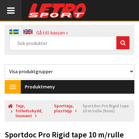
Gå till kassan »
Produktmeny
Toggle
navigation
Tejp,
Sporttejp,
Sportdoc Pro Rigid tape
fotledsskydd,
plasttejp
10 m/rulle (brun)
liniment
Sportdoc Pro Rigid tape 10 m/rulle