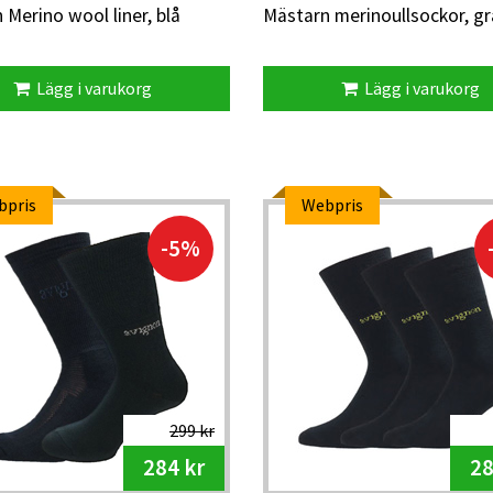
 Merino wool liner, blå
Mästarn merinoullsockor, gr
Lägg i varukorg
Lägg i varukorg
bpris
Webpris
-5%
299 kr
284 kr
28