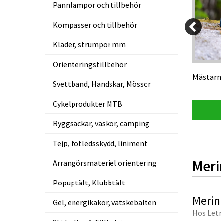
Pannlampor och tillbehör
Kompasser och tillbehör
299 kr
299 kr
Kläder, strumpor mm
05 kr
284,05 kr
Orienteringstillbehör
rt (3-
Avignon merinoullsocka 2p
Mästarn 
Svettband, Handskar, Mössor
Cykelprodukter MTB
Visa produkt
Ryggsäckar, väskor, camping
Tejp, fotledsskydd, liniment
Meri
Arrangörsmateriel orientering
Popuptält, Klubbtält
Merin
Gel, energikakor, vätskebälten
Hos Letr