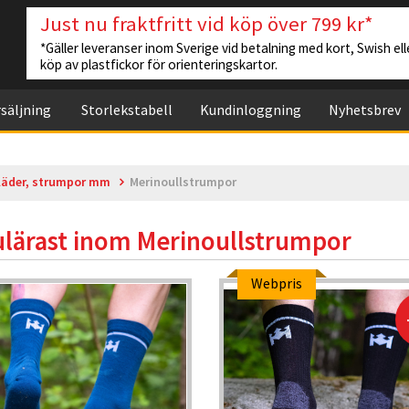
Just nu fraktfritt vid köp över 799 kr*
*Gäller leveranser inom Sverige vid betalning med kort, Swish elle
köp av plastfickor för orienteringskartor.
säljning
Storlekstabell
Kundinloggning
Nyhetsbrev
läder, strumpor mm
Merinoullstrumpor
lärast inom
Merinoullstrumpor
Webpris