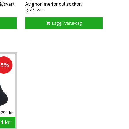
å/svart
Avignon merionoullsockor,
grå/svart
Lägg i varukorg
-5%
299 kr
4 kr