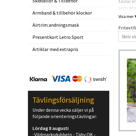
Skidvallor & Tillbehör
tävlar e
som den 
Armband & tillbehör klockor
Visa mer
Våra str
Airtrim andningsmask
Fritextf
Merinoul
slitaget
Presentkort Letro Sport
Välj bla
Artiklar med extrapris
ullprodu
M
N
F
Tävlingsförsäljning
Under denna vecka säljer vi på
följande orienteringstävlingar:
Lördag 8 augusti
· Vildmarksdubbeln - Täby OK -