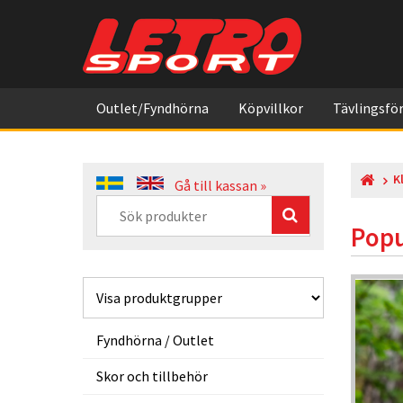
Outlet/Fyndhörna
Köpvillkor
Tävlingsför
K
Gå till kassan »
Popu
Webpris
-5%
-5%
Fyndhörna / Outlet
Skor och tillbehör