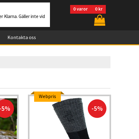
0
varor
0 kr
r Klarna. Gäller inte vid
Kontakta oss
Webpris
Web
-5%
-5%