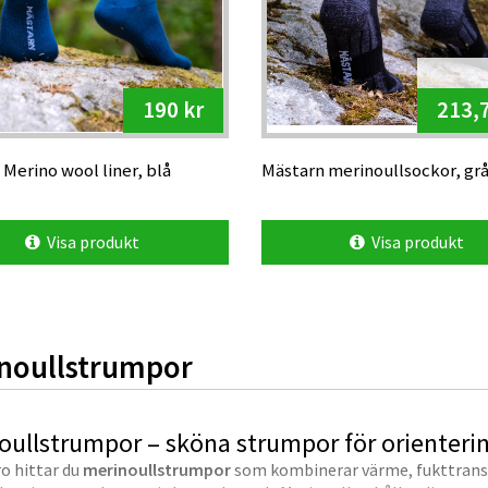
190 kr
213,7
Merino wool liner, blå
Mästarn merinoullsockor, grå
Visa produkt
Visa produkt
noullstrumpor
oullstrumpor – sköna strumpor för orientering,
o hittar du
merinoullstrumpor
som kombinerar värme, fukttransp