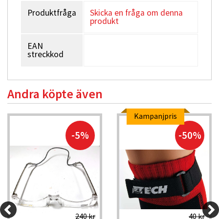
Produktfråga
Skicka en fråga om denna
produkt
EAN
streckkod
Andra köpte även
Kampanjpris
-5%
-50%
240 kr
40 kr