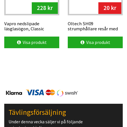
228 kr
20 kr
Vapro nedslipade
Oltech SH09
läsglasögon, Classic
strumphållare resår med
kardborre 2 st
Visa produkt
Visa produkt
Tävlingsförsäljning
Under denna vecka säljer vi på följande