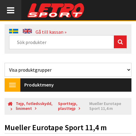
Gå till kassan »
Produktmeny
Toggle
navigation
Tejp, fotledsskydd,
Sporttejp,
Mueller Eurotape
liniment
plasttejp
Sport 11,4 m
Mueller Eurotape Sport 11,4 m