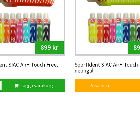
899 kr
89
ent SIAC Air+ Touch Free,
SportIdent SIAC Air+ Touch 
neongul
Lägg i varukorg
Visa info