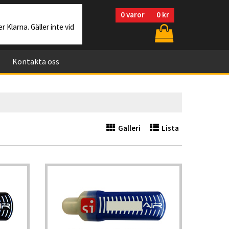
0
varor
0 kr
r Klarna. Gäller inte vid
Kontakta oss
Galleri
Lista