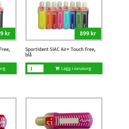
9 kr
899 kr
Free,
SportIdent SIAC Air+ Touch Free,
blå
org
Lägg i varukorg