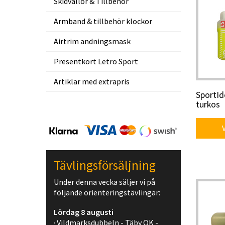
Skidvallor & Tillbehör
Armband & tillbehör klockor
Airtrim andningsmask
Presentkort Letro Sport
Artiklar med extrapris
SportId
turkos
Vis
Tävlingsförsäljning
Under denna vecka säljer vi på
följande orienteringstävlingar:
Lördag 8 augusti
· Vildmarksdubbeln - Täby OK -