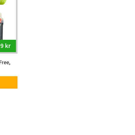
9 kr
Free,