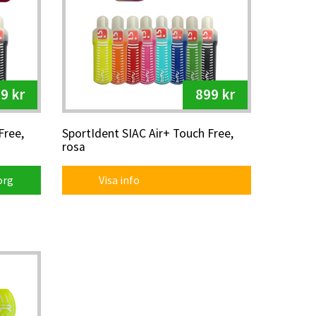
9 kr
899 kr
Free,
SportIdent SIAC Air+ Touch Free,
rosa
org
Visa info