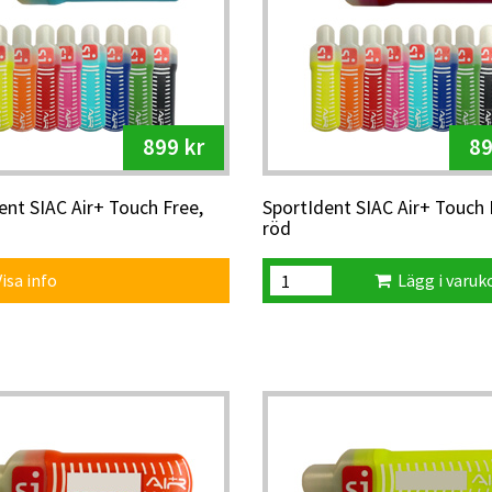
899 kr
89
ent SIAC Air+ Touch Free,
SportIdent SIAC Air+ Touch 
röd
a info
Lägg i varuk