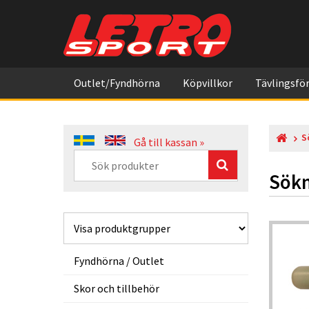
Outlet/Fyndhörna
Köpvillkor
Tävlingsför
S
Gå till kassan »
Sökn
Fyndhörna / Outlet
Skor och tillbehör