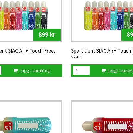
899 kr
89
ent SIAC Air+ Touch Free,
SportIdent SIAC Air+ Touch 
svart
Lägg i varukorg
Lägg i varuk