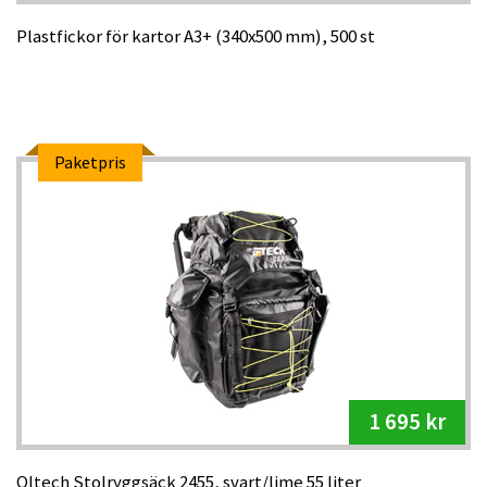
Plastfickor för kartor A3+ (340x500 mm), 500 st
Paketpris
1 695 kr
Oltech Stolryggsäck 2455, svart/lime 55 liter