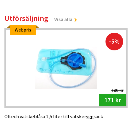
Utförsäljning
Visa alla
Webpris
-5%
180 kr
171 kr
Oltech vätskeblåsa 1,5 liter till vätskeryggsäck