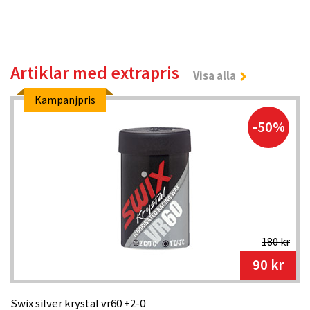
Artiklar med extrapris
Visa alla
Kampanjpris
-50%
180 kr
90 kr
Swix silver krystal vr60 +2-0