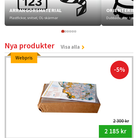
ARRANGÖRSMATERIAL
ORIENTERIN
Plastfickor, snitsel, OL-skärmar
Dubbade skor, trails
Nya produkter
Visa alla
Webpris
-5%
2 300 kr
2 185 kr