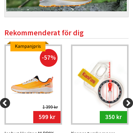
Rekommenderat för dig
Kampanjpris
-57%
1 399 kr
599 kr
350 kr