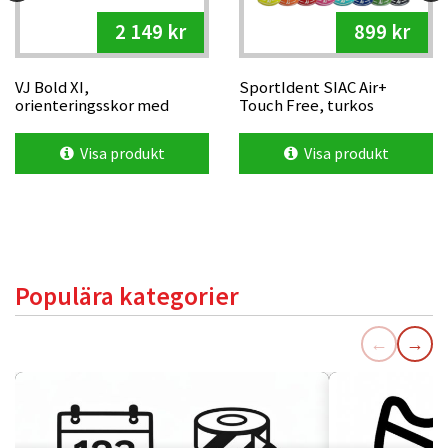
2 149 kr
899 kr
VJ Bold XI,
SportIdent SIAC Air+
orienteringsskor med
Touch Free, turkos
metalldubb
Visa produkt
Visa produkt
Populära kategorier
←
→