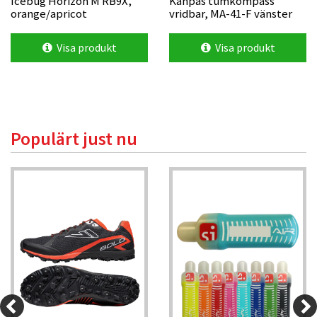
Icebug Horizon M RB9X,
Kanpas tumkompass
orange/apricot
vridbar, MA-41-F vänster
Visa produkt
Visa produkt
Populärt just nu