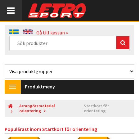
Gå till kassan »
Produktmeny
Toggle
navigation
Arrangörsmateriel
Startkort för
orientering
orientering
Populärast inom
Startkort för orientering