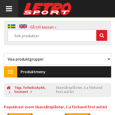
Gå till kassan »
Produktmeny
Toggle
navigation
Tejp, fotledsskydd,
Skavsårsplåster, 1:a förband
liniment
first aid kit
Populärast inom
Skavsårsplåster, 1:a förband first aid kit