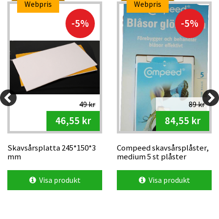
Webpris
Webpris
-5%
-5%
49 kr
89 kr
46,55 kr
84,55 kr
Skavsårsplatta 245*150*3
Compeed skavsårsplåster,
mm
medium 5 st plåster
Visa produkt
Visa produkt