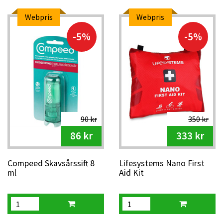
Webpris
Webpris
-5%
-5%
90 kr
350 kr
86 kr
333 kr
Compeed Skavsårssift 8
Lifesystems Nano First
ml
Aid Kit