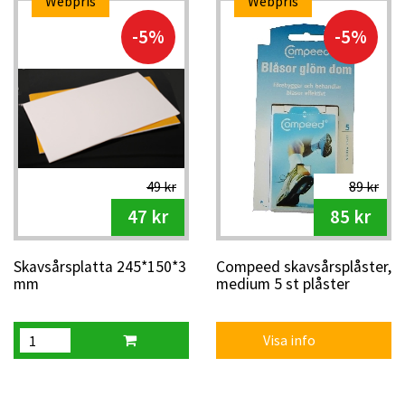
Webpris
Webpris
-5%
-5%
49 kr
89 kr
47 kr
85 kr
Skavsårsplatta 245*150*3
Compeed skavsårsplåster,
mm
medium 5 st plåster
Visa info