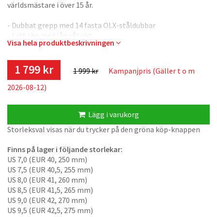
världsmästare i över 15 år.
- Dubbat grepp med 14 fasta OLX-ståldubbar
- Lätt sko med låg våtvikt
Visa hela produktbeskrivningen
- Lågt drop och överlägsen markkontroll.
- Sömlös och förstärkt överdel gjord av Perspair®-tyg.
1 799 kr
1 999 kr
Kampanjpris (Gäller t o m
Spirit har funnits i många år och är fortfarande det självklara
valet för många orienterare och off-traillöpare, oavsett om
2026-08-12)
de är världsmästare eller amatörer. Nyckeln till Spirits
framgång ligger i kombinationen av låg vikt, smidighet och
Lägg i varukorg
grepp, utan att kompromissa med slitstyrkan. Det mycket
hållbara övertyget kallas Perspair®, ett vävt tyg tillverkat
Storleksval visas när du trycker på den gröna köp-knappen
med en Jaquard-teknik som är designad för att minska
sömmar. Det kombinerar flera trådar, såsom en superstark
Finns på lager i följande storlekar:
aramidfiber. Överdelen är smidig, följsam och har en mycket
US 7,0 (EUR 40, 250 mm)
låg våtvikt tack vare den minimala vattenabsorptionen.
US 7,5 (EUR 40,5, 255 mm)
Hälpartiet är särskilt utformat för att avlasta hälsenan från
US 8,0 (EUR 41, 260 mm)
tryck. Spirit har en låg sulprofil med 4mm drop för maximal
US 8,5 (EUR 41,5, 265 mm)
markkontroll och en flexibel mellansula som tillåter foten
US 9,0 (EUR 42, 270 mm)
att röra sig naturligt. Lästen på Spirit uppdaterades för
US 9,5 (EUR 42,5, 275 mm)