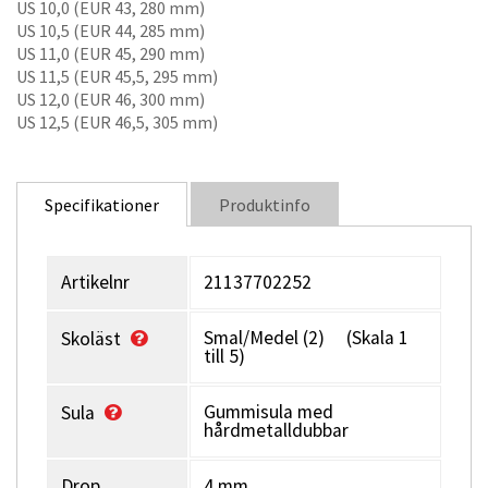
några säsonger sedan och har sedan dess en något rymligare
US 10,0 (EUR 43, 280 mm)
tåbox.
US 10,5 (EUR 44, 285 mm)
US 11,0 (EUR 45, 290 mm)
Yttersulan ger enastående grepp med ett innovativt
US 11,5 (EUR 45,5, 295 mm)
mönster, inspirerat från traktordäck, och 14 fixerade OLX-
US 12,0 (EUR 46, 300 mm)
dubbar i karbidstål.
US 12,5 (EUR 46,5, 305 mm)
Specifikationer
Produktinfo
Artikelnr
21137702252
Smal/Medel (2) (Skala 1
Skoläst
till 5)
Gummisula med
Sula
hårdmetalldubbar
Drop
4 mm