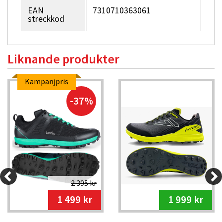
EAN
7310710363061
streckkod
Liknande produkter
Kampanjpris
-37%
2 395 kr
1 499 kr
1 999 kr