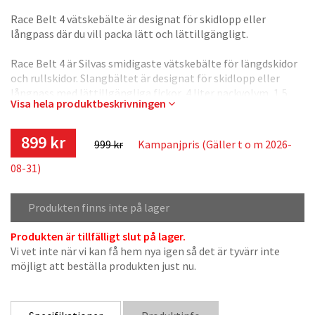
Race Belt 4 vätskebälte är designat för skidlopp eller
långpass där du vill packa lätt och lättillgängligt.
Race Belt 4 är Silvas smidigaste vätskebälte för längdskidor
och rullskidor. Slangbältet är designat för skidlopp eller
långpass med lättillgängliga fickor, 4 liter packvolym, 1,5
Visa hela produktbeskrivningen
liter vätskeblåsa och isolerad slang som inte fryser.
Bärsystemet Embrace System gör bältet följsamt med jämn
viktfördelning under långa aktiviteter och det mjuka
899 kr
999 kr
Kampanjpris (Gäller t o m 2026-
meshtyget på baksidan skapar optimal ventilation.
08-31)
Smarta fickor för skidlopp.
Race Belt 4 vätskebälte är designat för skidlopp eller
Produkten finns inte på lager
långpass där du vill packa lätt och lättillgängligt. Sidfickorna
i meshtyg gör det enkelt att komma åt gels, bars eller
Produkten är tillfälligt slut på lager.
stoppa ner skräp. Lägg en buff eller skidhållare i den bakre
Vi vet inte när vi kan få hem nya igen så det är tyvärr inte
meshfickan och förvara telefonen i den vattenavvisande
möjligt att beställa produkten just nu.
fickan med dragkedja. Innerfacket på 4 liter rymmer något
extraplagg, pannlampsbatteri där sladden dras genom
bältets kabelutgång eller stavspetsar och bryne om du
använder vätskebältet för rullskidor. Bältet har även ett