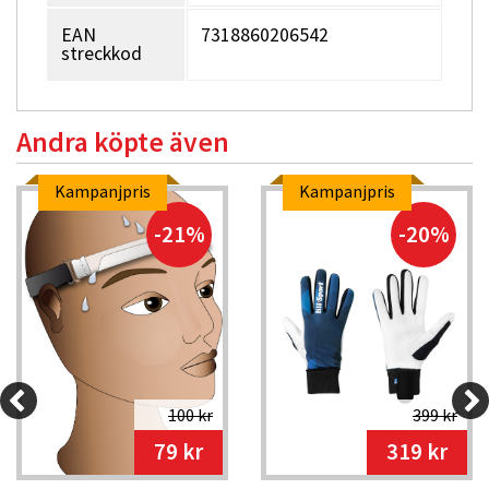
transporterar effektivt bort fukt medan ripstoptyget i den
EAN
7318860206542
yttre fickan avvisar vatten.
streckkod
Andra köpte även
Kampanjpris
Kampanjpris
-21%
-20%
100 kr
399 kr
79 kr
319 kr