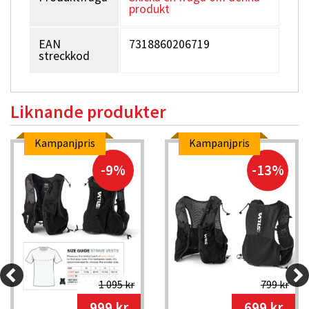
produkt
EAN
7318860206719
streckkod
Liknande produkter
Kampanjpris
Kampanjpris
-9%
-13%
1 095 kr
799 kr
999 kr
699 kr