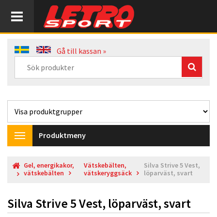
Gå till kassan »
Produktmeny
Toggle
navigation
Gel, energikakor,
Vätskebälten,
Silva Strive 5 Vest,
vätskebälten
vätskeryggsäck
löparväst, svart
Silva Strive 5 Vest, löparväst, svart