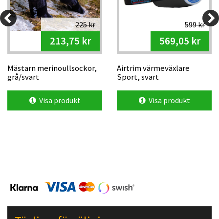
225 kr
599 kr
213,75 kr
569,05 kr
Mästarn merinoullsockor,
Airtrim värmeväxlare
grå/svart
Sport, svart
Visa produkt
Visa produkt