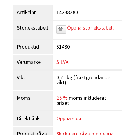
i en elastisk ficka back och trä sladden genom
kabelutgångarna på axlarna. Löparvästen har även
Artikelnr
14238380
reflexdetaljer, visselpipa för nödsituationer och remmar för
löparstavar.
Storlekstabell
Öppna storlekstabell
Löparväst med fästen för löparstavar
Upplev friheten i att springa med dina löparstavar inom
Produktid
31430
räckhåll. De fyra flyttbara och justerbara fästremmarna
håller stavarna på plats. Strive 5 Vest är kompatibel med
stavfodralet Strive Quiver som gör att du kan placera
Varumärke
SILVA
stavarna vertikalt, horisontellt eller korslagda – valet är
ditt.
Vikt
0,21 kg (fraktgrundande
vikt)
Moms
25 %
moms inkluderat i
priset
Direktlänk
Öppna sida
Produktfråga
Skicka en fråga om denna