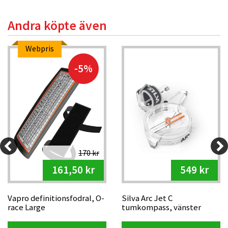
Andra köpte även
Webpris
-5%
170 kr
161,50 kr
549 kr
Vapro definitionsfodral, O-
Silva Arc Jet C
race Large
tumkompass, vänster