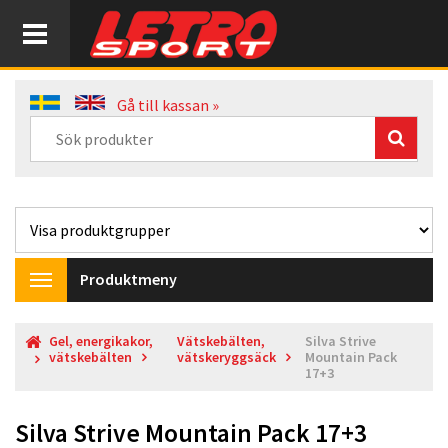
Gå till kassan »
Produktmeny
Toggle
navigation
Gel, energikakor,
Vätskebälten,
Silva Strive
vätskebälten
vätskeryggsäck
Mountain Pack
17+3
Silva Strive Mountain Pack 17+3