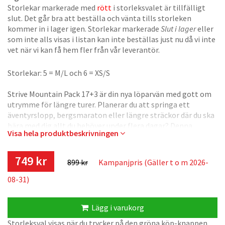
Storlekar markerade med
rött
i storleksvalet är tillfälligt
slut. Det går bra att beställa och vänta tills storleken
kommer in i lager igen. Storlekar markerade
Slut i lager
eller
som inte alls visas i listan kan inte beställas just nu då vi inte
vet när vi kan få hem fler från vår leverantör.
Storlekar: 5 = M/L och 6 = XS/S
Strive Mountain Pack 17+3 är din nya löparvän med gott om
utrymme för längre turer. Planerar du att springa ett
äventyrslopp, bergsmaraton eller längre sträckor där du ska
bära med dig allt du behöver under flera dagar? Denna
Visa hela produktbeskrivningen
löparryggsäck rymmer det du behöver och håller låg vikt
samtidigt som den är bekväm och har det unika Silva
Embrace System så att du kan packa ryggsäcken full och
749 kr
899 kr
Kampanjpris (Gäller t o m 2026-
samtidigt springa bekvämt i många timmar.
08-31)
Silva Embrace System är ett bärsystem som är framtaget för
att krama åt kroppen ordentligt och säkerställa så att
Lägg i varukorg
ryggsäcken inte skumpar omkring på din rygg när du
springer. Det är ett bärsystem i dubbla lager med vingar på
Storleksval visas när du trycker på den gröna köp-knappen