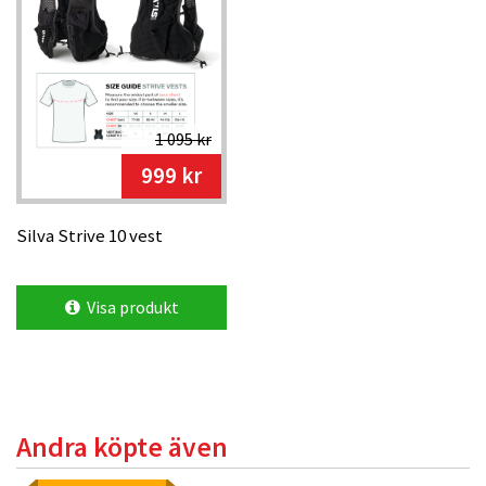
- 17+3 liter total packningsvolym Packningsvolymen
justeras med roll top och kompressionsremmar
- Silva Embrace System Ett bärsystem i dubbla lager med
vingar på sidorna som skapar en omslutande känsla
- Vädertålig Vädersäker roll top-stängning, fickor med
blixtlås och förstärkt botten
1 095 kr
- Lättillgängliga fickor 2 fickor på bröstet och 2 fickor på
999 kr
midjebältet
- Tålig, lätt och med god andningsförmåga Material i hög
kvalitet säkerställer bra ventilation och fukttransport
Silva Strive 10 vest
Storlekar: 5 = M/L och 6 = XS/S
Visa produkt
Andra köpte även