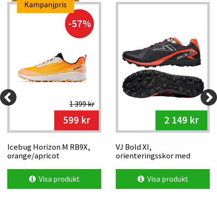
Kampanjpris
-57%
1 399 kr
599 kr
2 149 kr
Icebug Horizon M RB9X,
VJ Bold XI,
orange/apricot
orienteringsskor med
metalldubb
Visa produkt
Visa produkt