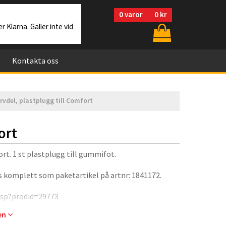
0
varor
0 kr
r Klarna. Gäller inte vid
Kontakta oss
rvdel, plastplugg till Comfort
ort
rt. 1 st plastplugg till gummifot.
 komplett som paketartikel på artnr: 1841172.
.asp?prodid=29773
gen