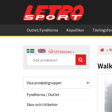
Outlet/Fyndhörna
Köpvillkor
Tävlingsför
R
Gå till kassan »
Walk
Fyndhörna / Outlet
Skor och tillbehör