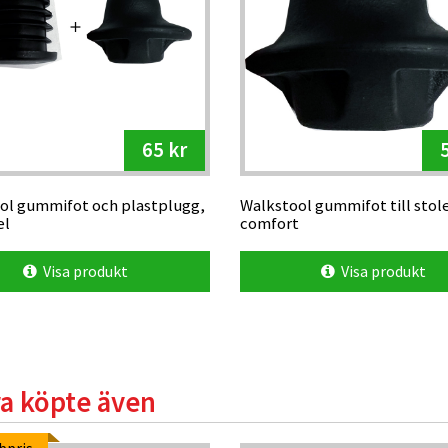
65 kr
ol gummifot och plastplugg,
Walkstool gummifot till stol
el
comfort
Visa produkt
Visa produkt
a köpte även