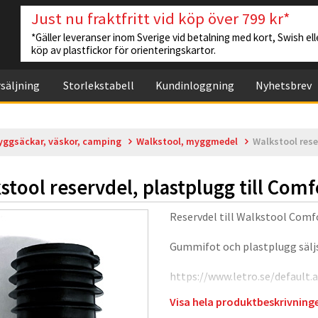
Just nu fraktfritt vid köp över 799 kr*
*Gäller leveranser inom Sverige vid betalning med kort, Swish elle
köp av plastfickor för orienteringskartor.
säljning
Storlekstabell
Kundinloggning
Nyhetsbrev
yggsäckar, väskor, camping
Walkstool, myggmedel
Walkstool rese
stool reservdel, plastplugg till Comf
Reservdel till Walkstool Comfo
Gummifot och plastplugg säljs
https://www.letro.se/default
Visa hela produktbeskrivnin