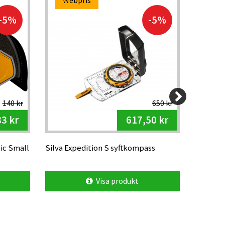
Webpris
Kam
-5%
-5%
140 kr
650 kr
3 kr
617,50 kr
sic Small
Silva Expedition S syftkompass
swix fluo
Visa produkt