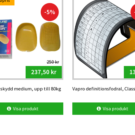
bpris
-5%
250 kr
237,50 kr
13
lskydd medium, upp till 80kg
Vapro definitionsfodral, Clas
Visa produkt
Visa produkt