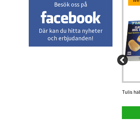
Paketpris
We
Besök oss på
-5%
Där kan du hitta nyheter
och erbjudanden!
100 kr
95 kr
480 kr
svart
Oltech träningsskärm 15x15 cm (10-
Tulis hä
pack)
Visa produkt