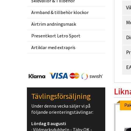
Skidvallor & Tillbehör
Vi
Armband & tillbehör klockor
M
Airtrim andningsmask
Presentkort Letro Sport
Di
Artiklar med extrapris
Pr
EA
Likn
Tävlingsförsäljning
Pak
Under denna vecka säljer vi på
följande orienteringstävlingar:
Lördag 8 augusti
· Vildmarksdubbeln - Täby OK -