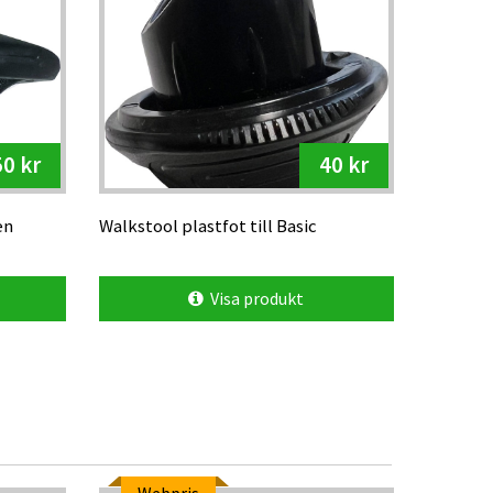
50 kr
40 kr
en
Walkstool plastfot till Basic
Visa produkt