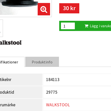
30 kr
Lägg i varuk
ifikationer
Produktinfo
tikelnr
184113
oduktid
29775
arumärke
WALKSTOOL