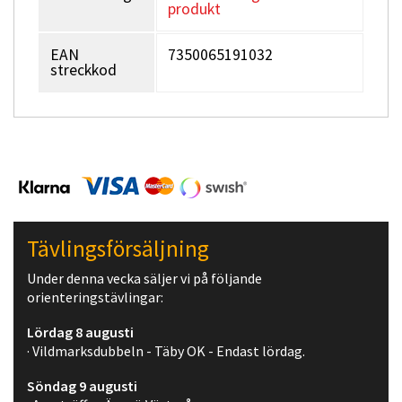
produkt
EAN
7350065191032
streckkod
Tävlingsförsäljning
Under denna vecka säljer vi på följande
orienteringstävlingar:
Lördag 8 augusti
· Vildmarksdubbeln - Täby OK - Endast lördag.
Söndag 9 augusti