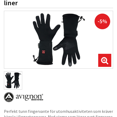
liner
-5%
Perfekt tunn fingervante för utomhusaktiviteten som kräver
känsla i fingertopparna. Med värme som löper runt fingrarna