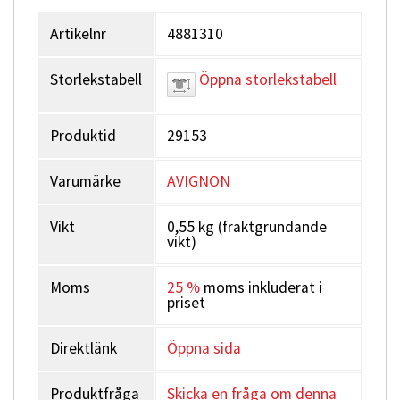
Artikelnr
4881310
Finns i storlekarna:
S/M (4), L/XL(6).
Material:
Hand 88% polyester, 12% spandex. Mudd 75% SBR
Storlekstabell
Öppna storlekstabell
neopren, 20% polyester. Lädertopp på tumme och
långfinger.
Färg:
Svart
Produktid
29153
Varumärke
AVIGNON
Vikt
0,55 kg (fraktgrundande
vikt)
Moms
25 %
moms inkluderat i
priset
Direktlänk
Öppna sida
Produktfråga
Skicka en fråga om denna