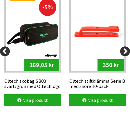
-5%
199 kr
189,05 kr
350 kr
Oltech skobag SB08
Oltech stiftklämma Serie B
svart/grön med Oltechlogo
med snöre 10-pack
Visa produkt
Visa produkt