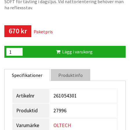
SOFT för tävling i dagsljus. Vid nattorientering behöver man
ha reflexsstav.
670 kr
Paketpris
Lägg i varukorg
Specifikationer
Produktinfo
Artikelnr
261054301
Produktid
27996
Varumärke
OLTECH