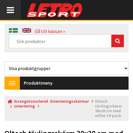
Gå till kassan »
Produktmeny
Toggle
navigation
Arrangörsmateriel
Orienteringsskärmar
Oltech
orientering
tävlingsskärm
30x30 cm med
reflex 10-pack