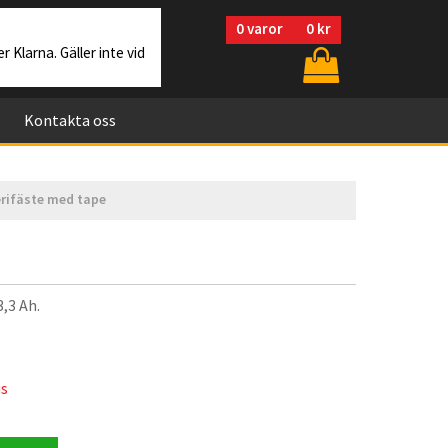
0
varor
0 kr
r Klarna. Gäller inte vid
Kontakta oss
erifäste med tape
3,3 Ah.
is