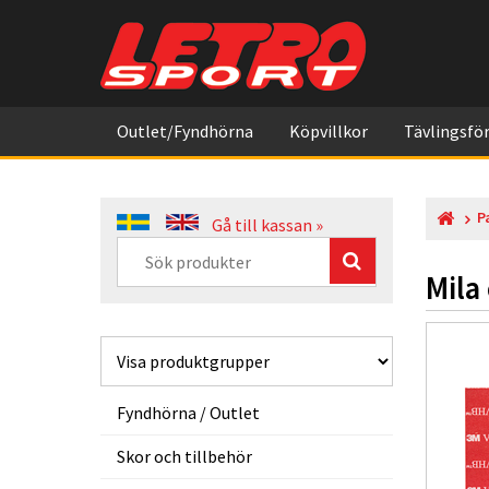
Outlet/Fyndhörna
Köpvillkor
Tävlingsför
P
Gå till kassan »
Mila
Fyndhörna / Outlet
Skor och tillbehör