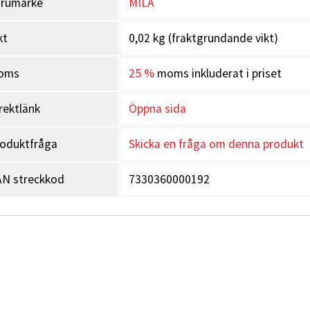
arumärke
MILA
kt
0,02 kg (fraktgrundande vikt)
oms
25 %
moms inkluderat i priset
rektlänk
Öppna sida
oduktfråga
Skicka en fråga om denna produkt
N streckkod
7330360000192