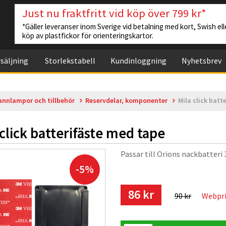
Just nu fraktfritt vid köp över 799 kr*
*Gäller leveranser inom Sverige vid betalning med kort, Swish elle
köp av plastfickor för orienteringskartor.
säljning
Storlekstabell
Kundinloggning
Nyhetsbrev
annlampor och tillbehör
Reservdelar, komponenter
Mila click batt
 click batterifäste med tape
Passar till Orions nackbatteri 
-5%
86 kr
90 kr
Webpr