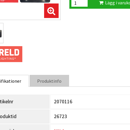
Lägg i varuk
ifikationer
Produktinfo
tikelnr
2070116
oduktid
26723