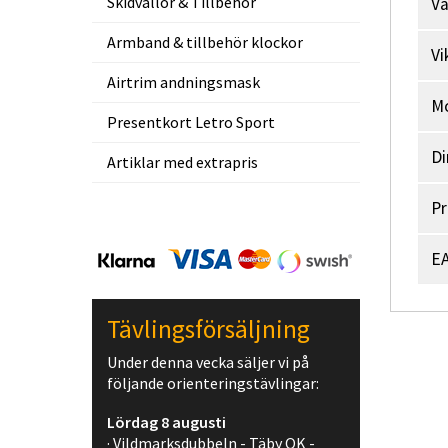
Skidvallor & Tillbehör
V
Armband & tillbehör klockor
Vi
Airtrim andningsmask
M
Presentkort Letro Sport
Di
Artiklar med extrapris
Pr
EA
Tävlingsförsäljning
Under denna vecka säljer vi på
följande orienteringstävlingar:
Lördag 8 augusti
· Vildmarksdubbeln - Täby OK -