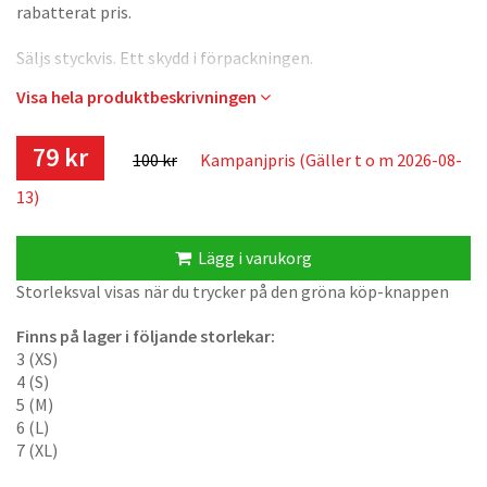
rabatterat pris.
Säljs styckvis. Ett skydd i förpackningen.
Visa hela produktbeskrivningen
OBS! Små i storlekarna så välj minst en storlek större än du
brukar.
79 kr
100 kr
Kampanjpris (Gäller t o m 2026-08-
13)
Lägg i varukorg
Storleksval visas när du trycker på den gröna köp-knappen
Finns på lager i följande storlekar:
3 (XS)
4 (S)
5 (M)
6 (L)
7 (XL)