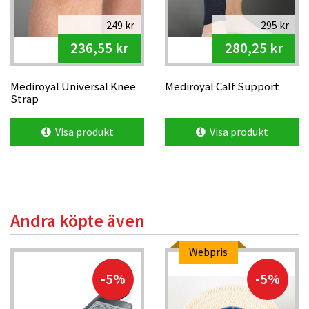
249 kr
295 kr
236,55 kr
280,25 kr
Mediroyal Universal Knee
Mediroyal Calf Support
Strap
Visa produkt
Visa produkt
Andra köpte även
Webpris
-5%
-5%