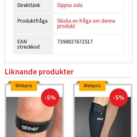
Direktlänk
Öppna sida
Produktfråga
Skicka en fråga om denna
produkt
EAN
7350027672517
streckkod
Liknande produkter
Webpris
Webpris
-5%
-5%