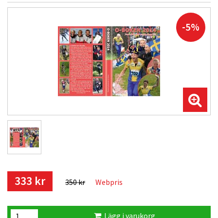
-5%
333 kr
350 kr
Webpris
Lägg i varukorg