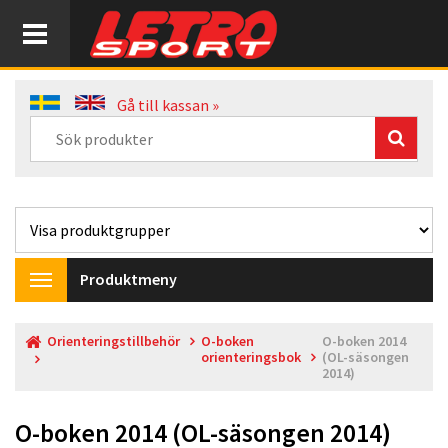
Gå till kassan »
Produktmeny
Toggle
navigation
Orienteringstillbehör
O-boken
O-boken 2014
orienteringsbok
(OL-säsongen
2014)
O-boken 2014 (OL-säsongen 2014)