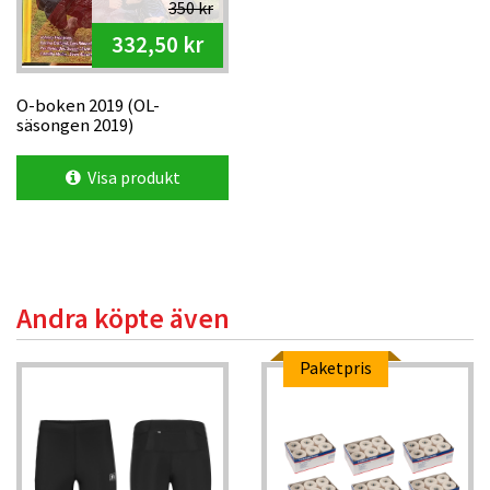
350 kr
332,50 kr
O-boken 2019 (OL-
säsongen 2019)
Visa produkt
Andra köpte även
Paketpris