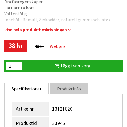
Bra fästegenskaper
Lätt att ta bort
Vattentålig
Innehåll: Bomull, Zinkoxider, naturell gummi och latex
Visa hela produktbeskrivningen
38 kr
40 kr
Webpris
Lägg i varukorg
Specifikationer
Produktinfo
Artikelnr
13121620
Produktid
23945