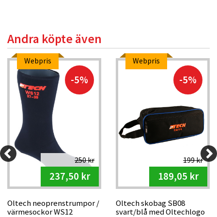
Andra köpte även
Webpris
Webpris
-5%
-5%
250 kr
199 kr
237,50 kr
189,05 kr
Oltech neoprenstrumpor /
Oltech skobag SB08
värmesockor WS12
svart/blå med Oltechlogo