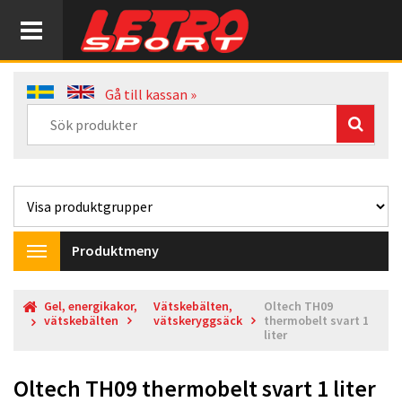
Gå till kassan »
Produktmeny
Toggle
navigation
Gel, energikakor,
Vätskebälten,
Oltech TH09
vätskebälten
vätskeryggsäck
thermobelt svart 1
liter
Oltech TH09 thermobelt svart 1 liter