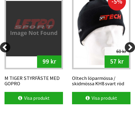
-5%
60 kr
99 kr
57 kr
M TIGER STYRFÄSTE MED
Oltech löparmössa /
GOPRO
skidmössa KH8 svart röd
logga
Visa produkt
Visa produkt