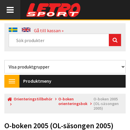
Gå till kassan »
Produktmeny
Toggle
navigation
Orienteringstillbehör
O-boken
O-boken 2005
orienteringsbok
(OL-säsongen
2005)
O-boken 2005 (OL-säsongen 2005)