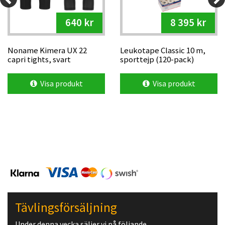
640 kr
8 395 kr
Noname Kimera UX 22
Leukotape Classic 10 m,
capri tights, svart
sporttejp (120-pack)
Visa produkt
Visa produkt
Tävlingsförsäljning
Under denna vecka säljer vi på följande