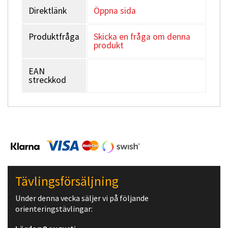
Direktlänk
Öppna sida
Produktfråga
Skicka en fråga om denna
produkt
EAN
streckkod
Tävlingsförsäljning
Under denna vecka säljer vi på följande
orienteringstävlingar: