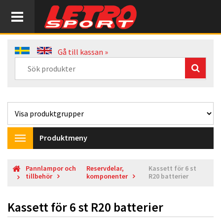
Gå till kassan »
Produktmeny
Toggle
navigation
Pannlampor och
Reservdelar,
Kassett för 6 st
tillbehör
komponenter
R20 batterier
Kassett för 6 st R20 batterier