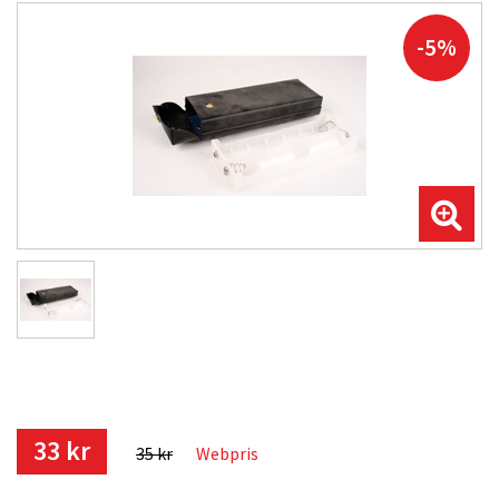
-5%
33 kr
35 kr
Webpris