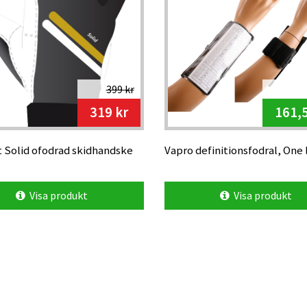
399 kr
319 kr
161,5
t Solid ofodrad skidhandske
Vapro definitionsfodral, One 
Visa produkt
Visa produkt