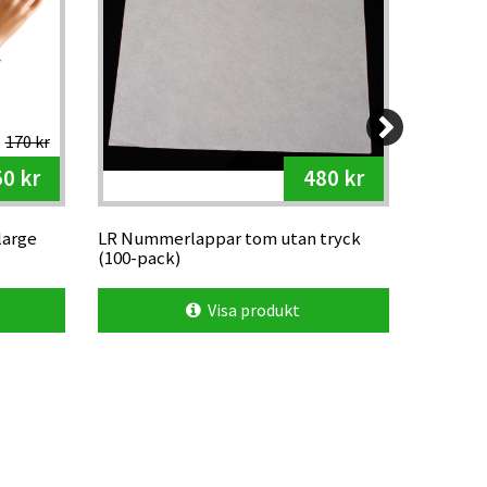
170 kr
0 kr
480 kr
large
LR Nummerlappar tom utan tryck
Strappa
(100-pack)
Visa produkt