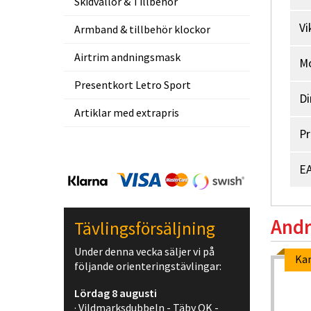
Skidvallor & Tillbehör
Vi
Armband & tillbehör klockor
Airtrim andningsmask
M
Presentkort Letro Sport
Di
Artiklar med extrapris
Pr
EA
Andr
Tävlingsförsäljning
Under denna vecka säljer vi på
Ka
följande orienteringstävlingar:
-5%
Lördag 8 augusti
· Vildmarksdubbeln - Täby OK -