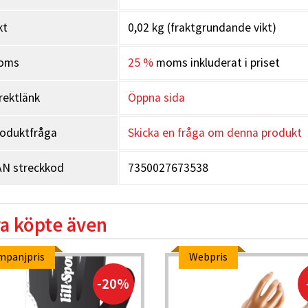
kt
0,02 kg (fraktgrundande vikt)
oms
25 %
moms inkluderat i priset
rektlänk
Öppna sida
oduktfråga
Skicka en fråga om denna produkt
N streckkod
7350027673538
a köpte även
mpanjpris
Webpris
-20%