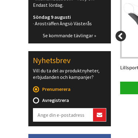
Endast lördag.
Söndag 9 augusti
· Arosträffen Ängsö Västerås
Se kommande tävlingar »
15 kr
25 kr
895 kr
Nyhetsbrev
LedX laddare med USB-C-PD kabel
Lillspor
Vill du ta del av produktnyheter,
erbjudanden och kampanjer?
Visa produkt
Prenumerera
Avregistrera