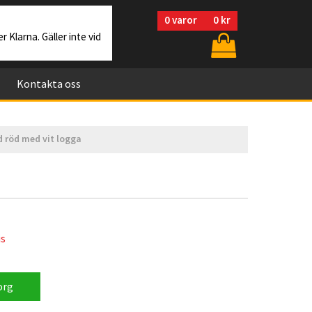
0
varor
0 kr
r Klarna. Gäller inte vid
Kontakta oss
 röd med vit logga
is
org