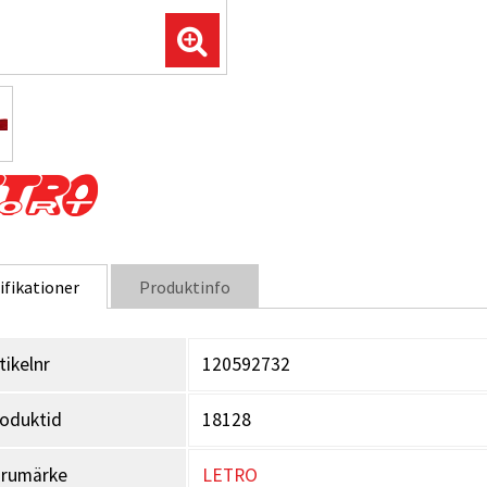
ifikationer
Produktinfo
tikelnr
120592732
oduktid
18128
arumärke
LETRO