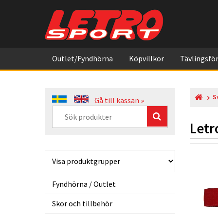
Outlet/Fyndhörna
Köpvillkor
Tävlingsför
S
Gå till kassan »
Letr
Fyndhörna / Outlet
Skor och tillbehör