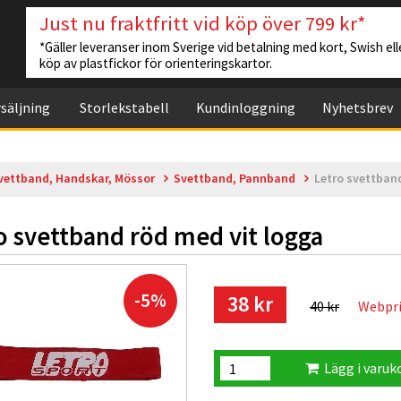
Just nu fraktfritt vid köp över 799 kr*
*Gäller leveranser inom Sverige vid betalning med kort, Swish elle
köp av plastfickor för orienteringskartor.
säljning
Storlekstabell
Kundinloggning
Nyhetsbrev
vettband, Handskar, Mössor
Svettband, Pannband
Letro svettband
o svettband röd med vit logga
-5%
38 kr
40 kr
Webpr
Lägg i varuk