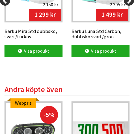
2 150 kr
2 395 kr
1 299 kr
1 499 kr
Barku Mira Std dubbsko,
Barku Luna Std Carbon,
svart/turkos
dubbsko svart/grön
Visa produkt
Visa produkt
Andra köpte även
Webpris
-5%