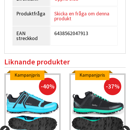
Produktfråga
Skicka en fråga om denna
produkt
EAN
6438562047913
streckkod
Liknande produkter
Kampanjpris
Kampanjpris
-40%
-37%