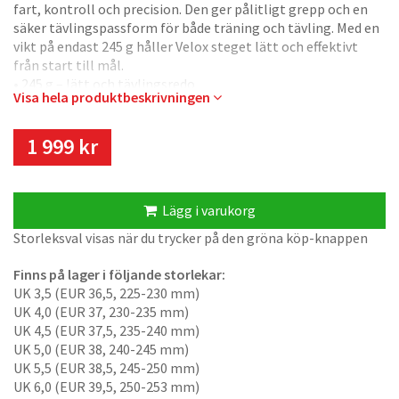
fart, kontroll och precision. Den ger pålitligt grepp och en
säker tävlingspassform för både träning och tävling. Med en
vikt på endast 245 g håller Velox steget lätt och effektivt
från start till mål.
• 245 g – lätt och tävlingsredo
Visa hela produktbeskrivningen
• Metalldubbar + 6 mm dobbar – starkt grepp på mjukt och
vått underlag
• SuprFabric®-ovandel – mycket slitstark och ventilerande
1 999 kr
• Lätt EVA-mellansula – responsiv känsla
• 5 mm drop – effektiv markkontakt
• Smal passform – exakt kontroll i teknisk terräng
Lägg i varukorg
Byggd för fart. Skapad för att vinna.
Storleksval visas när du trycker på den gröna köp-knappen
Finns på lager i följande storlekar:
UK 3,5 (EUR 36,5, 225-230 mm)
UK 4,0 (EUR 37, 230-235 mm)
UK 4,5 (EUR 37,5, 235-240 mm)
UK 5,0 (EUR 38, 240-245 mm)
UK 5,5 (EUR 38,5, 245-250 mm)
UK 6,0 (EUR 39,5, 250-253 mm)