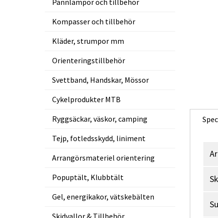
Pannlampor och tillbehör
Kompasser och tillbehör
Kläder, strumpor mm
Orienteringstillbehör
Svettband, Handskar, Mössor
Cykelprodukter MTB
Ryggsäckar, väskor, camping
Spec
Tejp, fotledsskydd, liniment
Ar
Arrangörsmateriel orientering
Popuptält, Klubbtält
Sk
Gel, energikakor, vätskebälten
Su
Skidvallor & Tillbehör