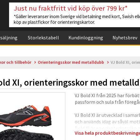
Just nu fraktfritt vid köp över 799 kr*
*Gäller leveranser inom Sverige vid betalning med kort, Swish elle
köp av plastfickor för orienteringskartor.
säljning
Storlekstabell
Kundinloggning
Nyhetsbrev
kor och tillbehör
Orienteringsskor med metalldubb
VJ Bold XI, or
old XI, orienteringsskor med metall
VJ Bold XI från 2025 har förbätt
passform och sula från föregå
VJ Bold XI är utvecklad i sam
och används idag av såväl mot
Bold XI är en orienteringssko
Visa hela produktbeskrivnin
Contact-yttersulan är utforma