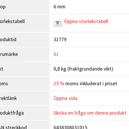
rop
6 mm
orlekstabell
Öppna storlekstabell
oduktid
31779
arumärke
VJ
kt
0,8 kg (fraktgrundande vikt)
oms
25 %
moms inkluderat i priset
rektlänk
Öppna sida
oduktfråga
Skicka en fråga om denna produkt
N streckkod
6438308031015