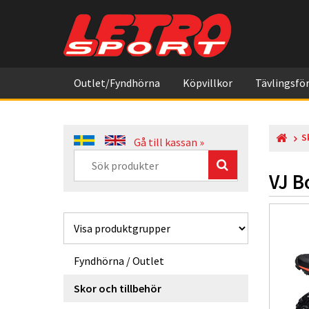
Outlet/Fyndhörna
Köpvillkor
Tävlingsför
S
Gå till kassan »
VJ B
Fyndhörna / Outlet
Skor och tillbehör