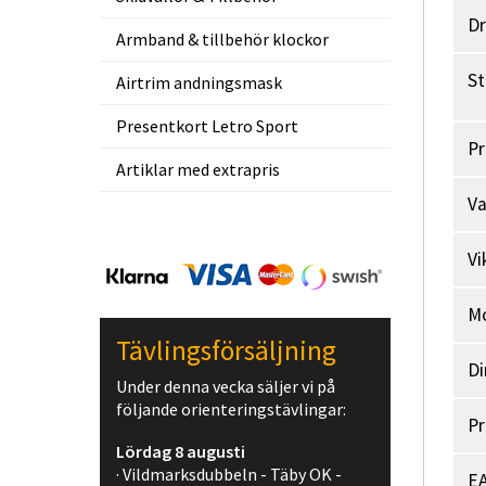
D
Armband & tillbehör klockor
St
Airtrim andningsmask
Presentkort Letro Sport
Pr
Artiklar med extrapris
V
Vi
M
Tävlingsförsäljning
Di
Under denna vecka säljer vi på
följande orienteringstävlingar:
Pr
Lördag 8 augusti
· Vildmarksdubbeln - Täby OK -
EA