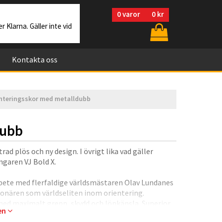
0
varor
0 kr
r Klarna. Gäller inte vid
Kontakta oss
ienteringsskor med metalldubb
dubb
rad plös och ny design. I övrigt lika vad gäller
ngaren VJ Bold X.
arbete med flerfaldige världsmästaren Olav Lundanes
ionären som världseliten inom orientering.
 med maximalt grepp, skydd och löpkänsla. Superior
gen
d för maximalt grepp på alla underlag.