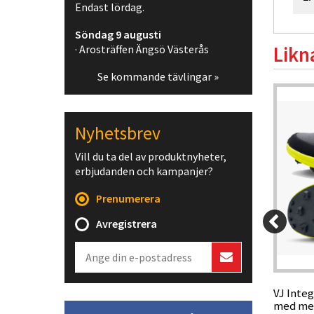
Endast lördag.
Söndag 9 augusti
· Arosträffen Ängsö Västerås
Likn
Se kommande tävlingar »
Webpris
Nyhetsbrev
Vill du ta del av produktnyheter,
erbjudanden och kampanjer?
Prenumerera
Avregistrera
99 kr
1 499 kr
r för
Bagheera Claw X1, orienteringsskor
VJ Integ
med metalldubb
med met