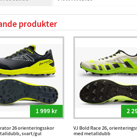
ande produkter
1 999 kr
2 2
rator 26 orienteringsskor
VJ Bold Race 26, orienterings
alldubb, svart/gul
med metalldubb