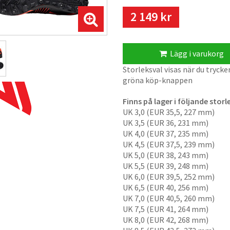
De patenterade stjärnformade 
jämfört med traditionella rund
2 149 kr
extremt hållbart och lätt Sch
med väta.
Keprotec är Bluesign-godkänt 
Lägg i varukorg
har använts inom produktion
Den mjuka hälkappan in VJ´s S
Storleksval visas när du trycke
minskar trycket på hälsenan. 
gröna köp-knappen
När bara det bästa är gott nog, 
Finns på lager i följande storl
UK 3,0 (EUR 35,5, 227 mm)
VJ Bold XI – Letro u
UK 3,5 (EUR 36, 231 mm)
UK 4,0 (EUR 37, 235 mm)
maximalt grepp
UK 4,5 (EUR 37,5, 239 mm)
UK 5,0 (EUR 38, 243 mm)
UK 5,5 (EUR 39, 248 mm)
UK 6,0 (EUR 39,5, 252 mm)
UK 6,5 (EUR 40, 256 mm)
UK 7,0 (EUR 40,5, 260 mm)
UK 7,5 (EUR 41, 264 mm)
UK 8,0 (EUR 42, 268 mm)