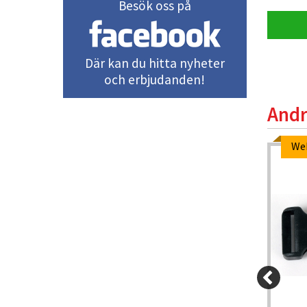
Besök oss på
Visa produkt
Där kan du hitta nyheter
och erbjudanden!
Andr
We
-5%
170 kr