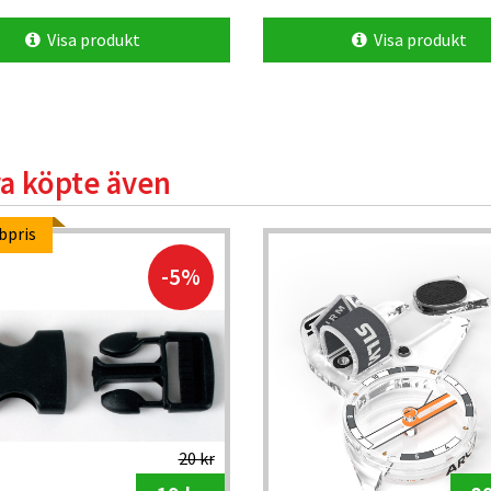
Visa produkt
Visa produkt
a köpte även
bpris
-5%
20 kr