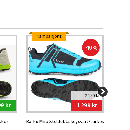
Kampanjpris
Kam
-40%
2 150 kr
99 kr
1 299 kr
skor
Barku Mira Std dubbsko, svart/turkos
Barku L
svart/gr