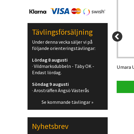
Tävlingsförsäljning
2 395 kr
299 kr
Under denna vecka säljer vi på
följande orienteringstävlingar:
99 kr
284,05 kr
Lördag 8 augusti
· Vildmarksdubbeln - Täby OK -
Trimtex TRX OL-strumpa svart
Umara U 
Endast lördag.
Söndag 9 augusti
Visa produkt
· Arosträffen Ängsö Västerås
Se kommande tävlingar »
Nyhetsbrev