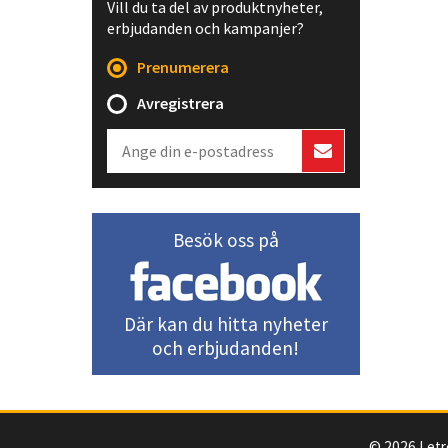
Vill du ta del av produktnyheter,
erbjudanden och kampanjer?
Prenumerera
Avregistrera
Besök oss på
Där kan du hitta nyheter
och erbjudanden!
© 2026 Letr