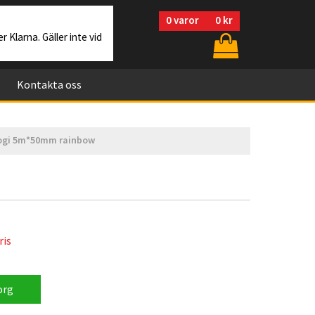
0
varor
0 kr
r Klarna. Gäller inte vid
Kontakta oss
logi 5m*50mm rainbow
ris
org