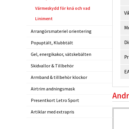
Värmeskydd för knä och vad
Vi
Liniment
M
Arrangörsmateriel orientering
Di
Popuptält, Klubbtält
Gel, energikakor, vätskebälten
Pr
Skidvallor & Tillbehör
EA
Armband & tillbehör klockor
Airtrim andningsmask
Andr
Presentkort Letro Sport
Webpris
Artiklar med extrapris
-29%
-5%