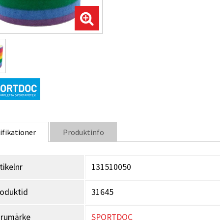
ifikationer
Produktinfo
tikelnr
131510050
oduktid
31645
arumärke
SPORTDOC