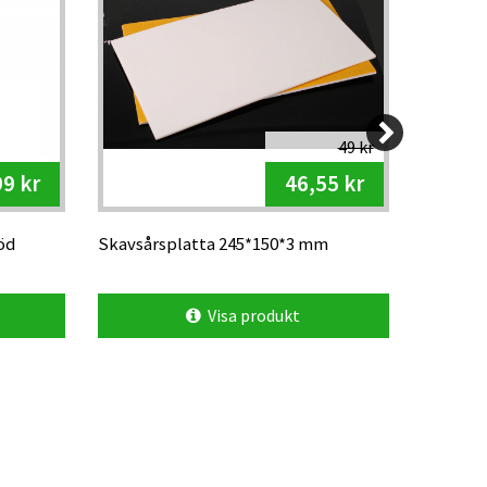
49 kr
9 kr
46,55 kr
öd
Skavsårsplatta 245*150*3 mm
SOX kom
splash b
Visa produkt