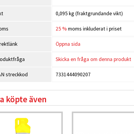
kt
0,095 kg (fraktgrundande vikt)
oms
25 %
moms inkluderat i priset
rektlänk
Öppna sida
oduktfråga
Skicka en fråga om denna produkt
N streckkod
7331444090207
a köpte även