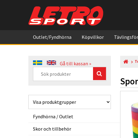
Outlet/Fyndhörna
Köpvillkor
Tävlingsför
T
Gå till kassan »
Spor
Fyndhörna / Outlet
Skor och tillbehör