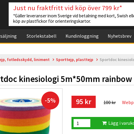
Just nu fraktfritt vid köp över 799 kr*
*Gäller leveranser inom Sverige vid betalning med kort, Swish elle
köp av plastfickor för orienteringskartor.
säljning
Storlekstabell
Kundinloggning
Nyhetsbrev
ejp, fotledsskydd, liniment
Sporttejp, plasttejp
Sportdoc kinesio
tdoc kinesiologi 5m*50mm rainbow
-5%
95 kr
100 kr
Webp
Lägg i varuk