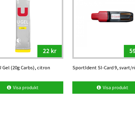
22 kr
59
Gel (20g Carbs), citron
SportIdent SI-Card 9, svart/r
Visa produkt
Visa produkt