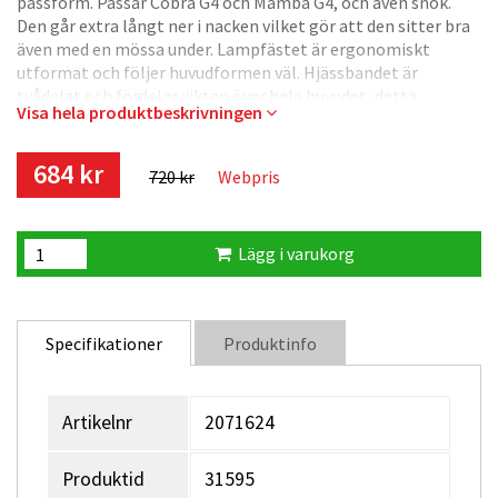
passform. Passar Cobra G4 och Mamba G4, och även snok.
Den går extra långt ner i nacken vilket gör att den sitter bra
även med en mössa under. Lampfästet är ergonomiskt
utformat och följer huvudformen väl. Hjässbandet är
tvådelat och fördelar vikten över hela huvudet, detta
Visa hela produktbeskrivningen
uppskattas också av de som har en tofs eller hästsvans bak i
nacken. Kan enkelt justeras för att passa både stora och små
huvuden.
684 kr
720 kr
Webpris
Ögla i bakkant guidar sladd från batteri på rätt sätt.
Lägg i varukorg
Material: Dartex och mjuk foam
Storlek: 48 – 63 cm
Vikt: 55 g
Specifikationer
Produktinfo
Artikelnr
2071624
Produktid
31595