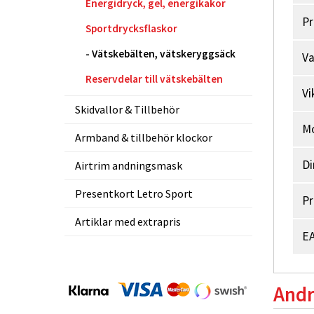
Energidryck, gel, energikakor
Pr
Sportdrycksflaskor
Vätskebälten, vätskeryggsäck
V
Reservdelar till vätskebälten
Vi
Skidvallor & Tillbehör
M
Armband & tillbehör klockor
Di
Airtrim andningsmask
Presentkort Letro Sport
Pr
Artiklar med extrapris
EA
Andr