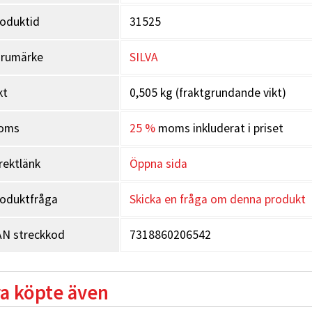
Race Belt 4 har en isolerad sl
fryser. Fäst slangen på kläde
oduktid
31525
klämman eller köp till en Mag
har en utgång på vardera sida 
arumärke
SILVA
Embrace System:
följsam pas
Bärsystemet Silva Embrace Sys
kt
0,505 kg (fraktgrundande vikt)
vikten fördelas jämnt och att b
mjuka nylontyget skapar en f
oms
25 %
moms inkluderat i priset
midjeremmarna. Baksidan i ven
fukt medan ripstoptyget i den y
rektlänk
Öppna sida
oduktfråga
Skicka en fråga om denna produkt
N streckkod
7318860206542
a köpte även