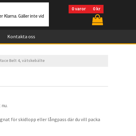
0
varor
0 kr
r Klarna. Gäller inte vid
Kontakta oss
Race Belt 4, vätskebälte
 nu.
gnat för skidlopp eller långpass där du vill packa