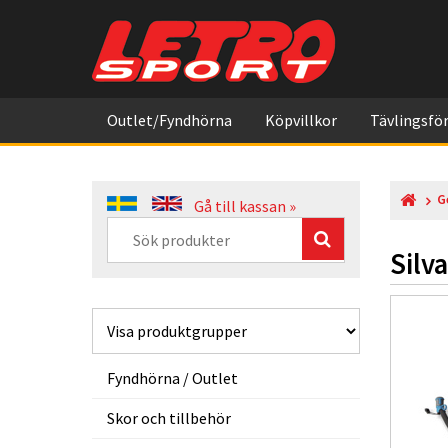
Outlet/Fyndhörna
Köpvillkor
Tävlingsför
G
Gå till kassan »
Silv
Fyndhörna / Outlet
Skor och tillbehör