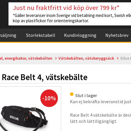
Just nu fraktfritt vid köp över 799 kr*
*Gäller leveranser inom Sverige vid betalning med kort, Swish elle
köp av plastfickor för orienteringskartor.
säljning
Storlekstabell
Kundinloggning
Nyhetsbrev
el, energikakor, vätskebälten
Vätskebälten, vätskeryggsäck
Silva 
a Race Belt 4, vätskebälte
Slut i lager
-10%
Kan ej bekräfta leveranstid just
Race Belt 4 vätskebälte är desi
lätt och lättillgängligt.