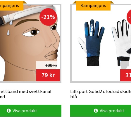
mpanjpris
Kampanjpris
-21%
100 kr
79 kr
31
vettband med svettkanal
Lillsport Solid2 ofodrad skid
and
blå
Visa produkt
Visa produkt