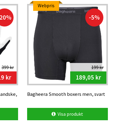
Webpris
-20%
-5%
399 kr
199 kr
9 kr
189,05 kr
handske,
Bagheera Smooth boxers men, svart
Visa produkt