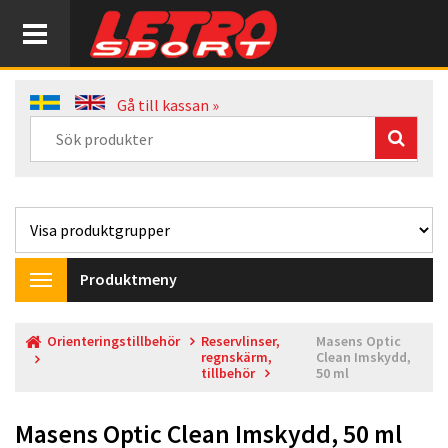
Gå till kassan »
Produktmeny
Toggle
navigation
Orienteringstillbehör
Reservlinser,
Masens Optic
regnskärm,
Clean Imskydd,
tillbehör
50 ml
Masens Optic Clean Imskydd, 50 ml