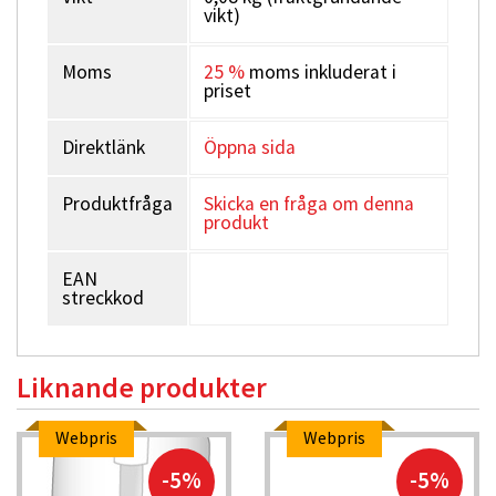
vikt)
Moms
25 %
moms inkluderat i
priset
Direktlänk
Öppna sida
Produktfråga
Skicka en fråga om denna
produkt
EAN
streckkod
Liknande produkter
Webpris
Webpris
-5%
-5%