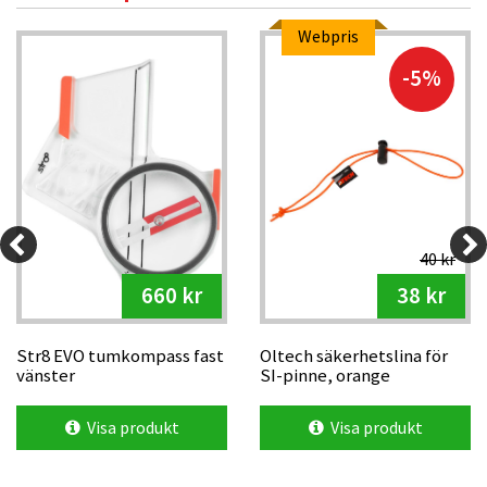
Webpris
-5%
40 kr
660 kr
38 kr
Str8 EVO tumkompass fast
Oltech säkerhetslina för
vänster
SI-pinne, orange
Visa produkt
Visa produkt