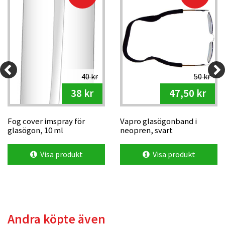
40 kr
50 kr
38 kr
47,50 kr
Fog cover imspray för
Vapro glasögonband i
glasögon, 10 ml
neopren, svart
Visa produkt
Visa produkt
Andra köpte även