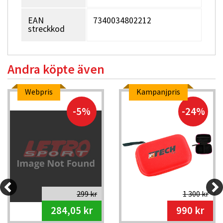
EAN
7340034802212
streckkod
Andra köpte även
Webpris
Kampanjpris
-5%
-24%
299 kr
1 300 kr
284,05 kr
990 kr