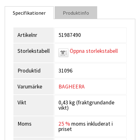
abilities, softness and moisture transportation.
Specifikationer
Produktinfo
Tvättråd:
Tvättas i 40° skontvätt
Material:
Artikelnr
51987490
67% Polyester, 27% Polyamide, 6% elastane
Storlekstabell
Öppna storlekstabell
Produktid
31096
Varumärke
BAGHEERA
Vikt
0,43 kg (fraktgrundande
vikt)
Moms
25 %
moms inkluderat i
priset