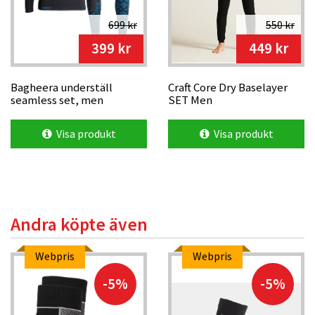
699 kr
550 kr
399 kr
449 kr
Bagheera underställ
Craft Core Dry Baselayer
seamless set, men
SET Men
Visa produkt
Visa produkt
Andra köpte även
Webpris
Webpris
-5%
-5%