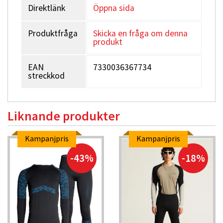
Direktlänk
Öppna sida
Produktfråga
Skicka en fråga om denna
produkt
EAN
7330036367734
streckkod
Liknande produkter
Kampanjpris
Kampanjpris
-43%
-18%