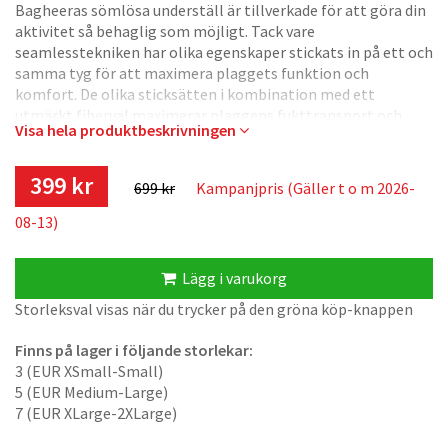
Bagheeras sömlösa underställ är tillverkade för att göra din
aktivitet så behaglig som möjligt. Tack vare
seamlesstekniken har olika egenskaper stickats in på ett och
samma tyg för att maximera plaggets funktion och
komfort. De olika sticksätten i kombination med ett
utmärkt fiberval maximerar plaggens fukttransport och
Visa hela produktbeskrivningen
isoleringsförmåga så att du känner dig bekväm under hela
din aktivitet.
399 kr
699 kr
Kampanjpris (Gäller t o m 2026-
Överdel:
Längd mitt bak i strl W/XS-S: 63 cm
08-13)
Bystvidd i strl W/XS-S: 37 cm
Underdel:
Lägg i varukorg
Innerbenslängd i strl W/XS-S: 67 cm
Storleksval visas när du trycker på den gröna köp-knappen
OEKO TEX-certified: SE 11-205
Finns på lager i följande storlekar:
—
3 (EUR XSmall-Small)
Our seamless layer 1 styles are made to make your activity as
5 (EUR Medium-Large)
comfortable as possible. The knitting structure in
7 (EUR XLarge-2XLarge)
combination with the material gives you both quick drying